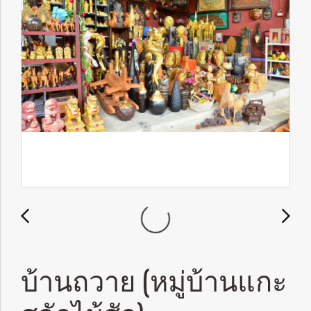
บ้านถวาย (หมู่บ้านแกะ