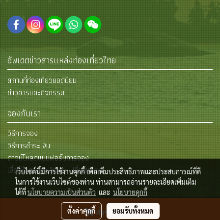
อัพเดตข่าวสารแหล่งท่องเที่ยวไทย
สถานที่ท่องเที่ยวยอดนิยม
ข่าวสารและกิจกรรม
จองกับเรา
วิธีการจอง
วิธีการชำระเงิน
ดาวน์โหลดแบบฟอร์มการจอง
เงื่อนไขการยกเลิกและเปลี่ยนแปลง
เว็บไซต์นี้มีการใช้งานคุกกี้ เพื่อเพิ่มประสิทธิภาพและประสบการณ์ที่ดี
ในการใช้งานเว็บไซต์ของท่าน ท่านสามารถอ่านรายละเอียดเพิ่มเติม
ได้ที่
นโยบายความเป็นส่วนตัว
และ
นโยบายคุกกี้
© Copyright 2015 All Rights Reserved
ตั้งค่าคุกกี้
ยอมรับทั้งหมด
สั่งซื้อสินค้า