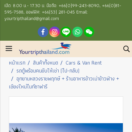
เปิด: 8.00 น.- 17.30 น. มือถือ: +66(0)99-243-8090, +66(0)81-
595-7588, ออฟฟิศ: +66(53) 281-045 Email:
yourtripthailand@gmail.com
หน้าแรก
สินค้าทั้งหมด
Cars & Van Rent
รถตู้พร้อมคนขับให้เช่า (ไป-กลับ)
อุทยานหลวงราชพฤกษ์ + ร้านอาหารข้าวเม่าข้าวฟ่าง +
เชียงใหม่ไนท์ซาฟารี