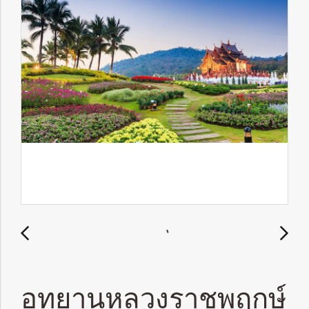
อุทยานหลวงราชพฤกษ์