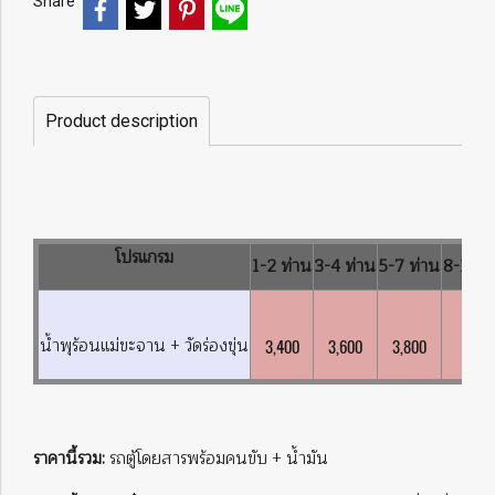
Share
Product description
โปรแกรม
1-2 ท่าน
3-4 ท่าน
5-7 ท่าน
8-10 ท
น้ำพุร้อนแม่ขะจาน + วัดร่องขุ่น
3,400
3,600
3,800
4,00
ราคานี้รวม:
รถตู้โดยสารพร้อมคนขับ + น้ำมัน