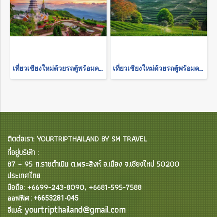
เที่ยวเชียงใหม่ด้วยรถตู้พร้อมคนขับ "อุทยานแห่งชาติดอยอินทนนท์"
เที่ยวเชียงใหม่ด้วยรถตู้พร้อมคนขับ "เชียงราย 2 วัน 1 คืน"
ติดต่อเรา: YOURTRIPTHAILAND BY SM TRAVEL
ที่อยู่บริษัท :
87 – 95 ถ.ราชดำเนิน ต.พระสิงห์ อ.เมือง จ.เชียงใหม่ 50200
ประเทศไทย
มือถือ: +6699-243-8090, +6681-595-7588
ออฟฟิศ : +6653281-045
yourtripthailand@gmail.com
อีเมล์: