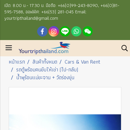
เปิด: 8.00 น.- 17.30 น. มือถือ: +66(0)99-243-8090, +66(0)81-
595-7588, ออฟฟิศ: +66(53) 281-045 Email:
yourtripthailand@gmail.com
หน้าแรก
สินค้าทั้งหมด
Cars & Van Rent
รถตู้พร้อมคนขับให้เช่า (ไป-กลับ)
น้ำพุร้อนแม่ขะจาน + วัดร่องขุ่น