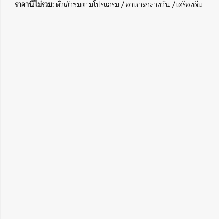
ราคานี้ไม่รวม:
ตั๋วเข้าชมตามโปรแกรม / อาหารกลางวัน / เครื่องดื่ม