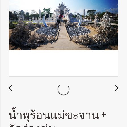
น้ำพุร้อนแม่ขะจาน +