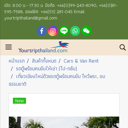
เปิด: 8.00 น.- 17.30 น. มือถือ: +66(0)99-243-8090, +66(0)81-
595-7588, ออฟฟิศ: +66(53) 281-045 Email:
yourtripthailand@gmail.com
หน้าแรก
สินค้าทั้งหมด
Cars & Van Rent
รถตู้พร้อมคนขับให้เช่า (ไป-กลับ)
เที่ยวเชียงใหม่ด้วยรถตู้พร้อมคนขับ ไหว้พระ, ชม
ธรรมชาติ
New