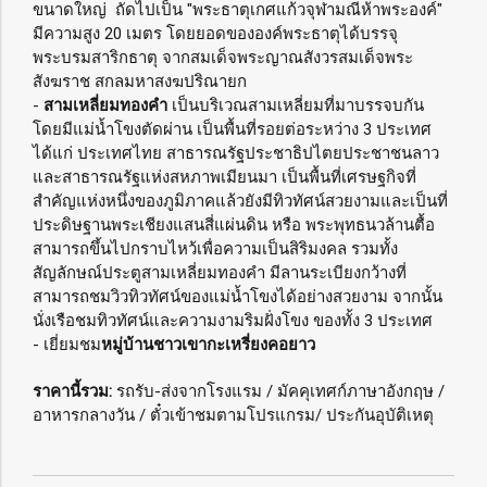
ขนาดใหญ่ ถัดไปเป็น "พระธาตุเกศแก้วจุฬามณีห้าพระองค์"
มีความสูง 20 เมตร โดยยอดขององค์พระธาตุได้บรรจุ
พระบรมสาริกธาตุ จากสมเด็จพระญาณสังวรสมเด็จพระ
สังฆราช สกลมหาสงฆปริณายก
-
สามเหลี่ยมทองคำ
เป็นบริเวณสามเหลี่ยมที่มาบรรจบกัน
โดยมีแม่น้ำโขงตัดผ่าน เป็นพื้นที่รอยต่อระหว่าง 3 ประเทศ
ได้แก่ ประเทศไทย สาธารณรัฐประชาธิปไตยประชาชนลาว
และสาธารณรัฐแห่งสหภาพเมียนมา เป็นพื้นที่เศรษฐกิจที่
สำคัญแห่งหนึ่งของภูมิภาคแล้วยังมีทิวทัศน์สวยงามและเป็นที่
ประดิษฐานพระเชียงแสนสี่แผ่นดิน หรือ พระพุทธนวล้านตื้อ
สามารถขึ้นไปกราบไหว้เพื่อความเป็นสิริมงคล รวมทั้ง
สัญลักษณ์ประตูสามเหลี่ยมทองคำ มีลานระเบียงกว้างที่
สามารถชมวิวทิวทัศน์ของแม่น้ำโขงได้อย่างสวยงาม จากนั้น
นั่งเรือชมทิวทัศน์และความงามริมฝั่งโขง ของทั้ง 3 ประเทศ
- เยี่ยมชม
หมู่บ้านชาวเขากะเหรี่ยงคอยาว
ราคานี้รวม:
รถรับ-ส่งจากโรงแรม / มัคคุเทศก์ภาษาอังกฤษ /
อาหารกลางวัน / ตั๋วเข้าชมตามโปรแกรม/ ประกันอุบัติเหตุ