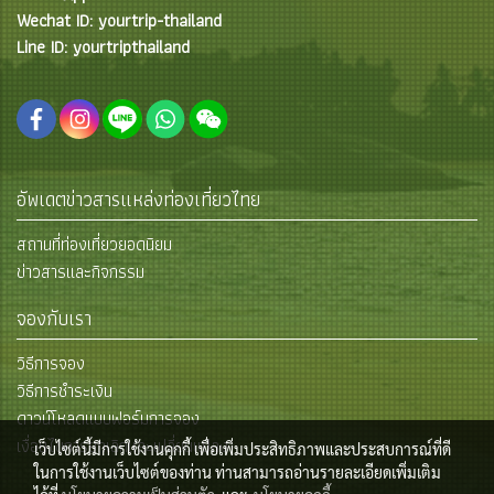
Wechat ID: yourtrip-thailand
Line ID: yourtripthailand
อัพเดตข่าวสารแหล่งท่องเที่ยวไทย
สถานที่ท่องเที่ยวยอดนิยม
ข่าวสารและกิจกรรม
จองกับเรา
วิธีการจอง
วิธีการชำระเงิน
ดาวน์โหลดแบบฟอร์มการจอง
เงื่อนไขการยกเลิกและเปลี่ยนแปลง
เว็บไซต์นี้มีการใช้งานคุกกี้ เพื่อเพิ่มประสิทธิภาพและประสบการณ์ที่ดี
ในการใช้งานเว็บไซต์ของท่าน ท่านสามารถอ่านรายละเอียดเพิ่มเติม