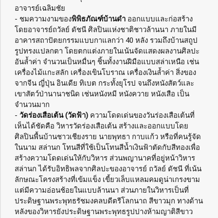
อาจารย์เฉลิมชัย
- ชมความงามของ
พิพิธภัณฑ์บ้านดำ
ออกแบบและก่อสร้าง
โดยอาจารย์ถวัลย์ ดัชนี ศิลปินแห่งชาติชาวล้านนา ภายในมี
อาคารสถาปัตยกรรมแบบกาแลกว่า 40 หลัง รวมถึงบ้านสถูป
รูปทรงแปลกตา โดยตกแต่งภายในเน้นจัดแสดงผลงานศิลปะ
อันล้ำค่า จำนวนเป็นหมื่นๆ ชิ้นทั้งงานฝีมือแบบสล่าเหนือ เช่น
เครื่องไม้แกะสลัก เครื่องเขินโบราณ เครื่องเงินล้ำค่า สิ่งของ
จากจีน ญี่ปุ่น อินเดีย ทิเบต กระทั้งยุโรป จนถึงหนังสัตว์และ
เขาสัตว์ป่านานาชนิด เช่นหนังหมี หนังควาย หนังเสือ เป็น
จำนวนมาก
-
วัดร่องเสือเต้น (วัดฟ้า)
ความโดดเด่นของวันร่องเสือเต้นที่
เห็นได้ชัดคือ วิหารวัดร่องเสือเต้น สร้างและออกแบบโดย
ศิลปินพื้นบ้านชาวเชียงราย นายพุทธา กาบแก้ว หรือที่คนรู้จัด
ในนาม สล่านก โทนสีที่ใช้เป็นโทนสีน้ำเงินฟ้าตัดกับสีทองเพื่อ
สร้างความโดดเด่นให้กับวิหาร ส่วนพญานาคที่อยู่หน้าวิหาร
สล่านก ได้รับอิทธิพลจากศิลปะของอาจารย์ ถวัลย์ ดัชนี ที่เน้น
ลักษณะโครงสร้างที่เข้มแข็ง เขี้ยวเล็บแหลมคมดูน่าเกรงขาม
แต่มีความอ่อนช้อยในแบบล้านนา ส่วนภายในวิหารเป็นที่
ประดิษฐานพระพุทธรัชมงคลบดีตรีโลกนาถ สีขาวมุก ทางด้าน
หลังของวิหารยังประดิษฐานพระพุทธรูปปางห้ามญาติสีขาว