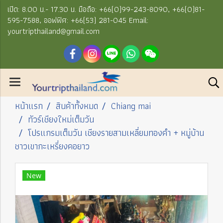
เปิด: 8.00 น.- 17.30 น. มือถือ: +66(0)99-243-8090, +66(0)81-
595-7588, ออฟฟิศ: +66(53) 281-045 Email:
yourtripthailand@gmail.com
หน้าแรก
สินค้าทั้งหมด
Chiang mai
ทัวร์เชียงใหม่เต็มวัน
โปรแกรมเต็มวัน เชียงรายสามเหลี่ยมทองคำ + หมู่บ้าน
ชาวเขากะเหรี่ยงคอยาว
New