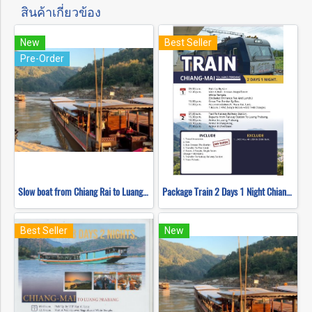
สินค้าเกี่ยวข้อง
New
Best Seller
Pre-Order
Slow boat from Chiang Rai to Luang Prabang 2 Days 1 Night
Package Train 2 Days 1 Night Chiang Mai to Luang Prabang
Best Seller
New