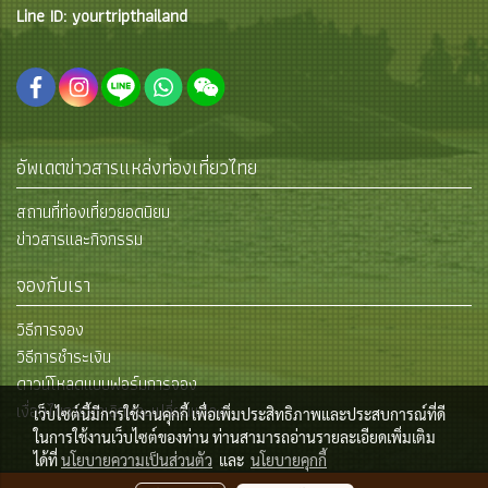
Line ID: yourtripthailand
อัพเดตข่าวสารแหล่งท่องเที่ยวไทย
สถานที่ท่องเที่ยวยอดนิยม
ข่าวสารและกิจกรรม
จองกับเรา
วิธีการจอง
วิธีการชำระเงิน
ดาวน์โหลดแบบฟอร์มการจอง
เงื่อนไขการยกเลิกและเปลี่ยนแปลง
เว็บไซต์นี้มีการใช้งานคุกกี้ เพื่อเพิ่มประสิทธิภาพและประสบการณ์ที่ดี
ในการใช้งานเว็บไซต์ของท่าน ท่านสามารถอ่านรายละเอียดเพิ่มเติม
ได้ที่
นโยบายความเป็นส่วนตัว
และ
นโยบายคุกกี้