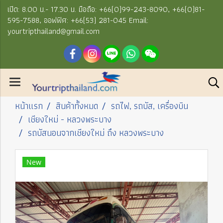
เปิด: 8.00 น.- 17.30 น. มือถือ: +66(0)99-243-8090, +66(0)81-
595-7588, ออฟฟิศ: +66(53) 281-045 Email:
yourtripthailand@gmail.com
หน้าแรก
สินค้าทั้งหมด
รถไฟ, รถบัส, เครื่องบิน
เชียงใหม่ - หลวงพระบาง
รถบัสนอนจากเชียงใหม่ ถึง หลวงพระบาง
New