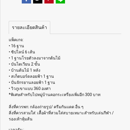
รายละเอียดสินค้า
แพ็คเกจ:
• 16 ฐาน
• ซิปไลน์ 6 เส้น
• 1 ฐานโรยตัวลงมาจากต้นไม้
• บันไดเวียน 2 ขั้น
• บ้านต้นไม้ 1 หลัง
• สเก็ตบอร์ดลอยฟ้า 1 ฐาน
• ปั่นจักรยานลอยฟ้า 1 ฐาน
• วิวภูเขาแบบ 360 องศา
*พิเศษสำหรับไปหมู่บ้านคอกระเหรี่ยงเพิ่มอีก 300 บาท
สิ่งที่ควรพก: กล้องถ่ายรูป/ ครีมกันแดด อื่น ๆ
สิ่งที่ควรสวมใส่: เสื้อผ้าที่สวมใส่สบายเหมาะสำหรับเล่นกีฬา /
รองเท้าหุ้มส้น
เวลารับ :