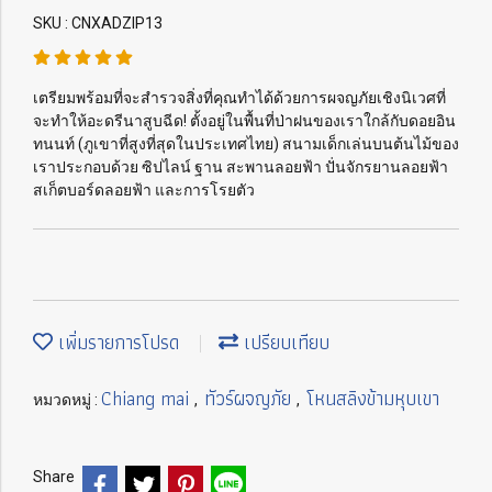
SKU : CNXADZIP13
เตรียมพร้อมที่จะสำรวจสิ่งที่คุณทำได้ด้วยการผจญภัยเชิงนิเวศที่
จะทำให้อะดรีนาสูบฉีด! ตั้งอยู่ในพื้นที่ป่าฝนของเราใกล้กับดอยอิน
ทนนท์ (ภูเขาที่สูงที่สุดในประเทศไทย) สนามเด็กเล่นบนต้นไม้ของ
เราประกอบด้วย ซิปไลน์ ฐาน สะพานลอยฟ้า ปั่นจักรยานลอยฟ้า
สเก็ตบอร์ดลอยฟ้า และการโรยตัว
เพิ่มรายการโปรด
เปรียบเทียบ
Chiang mai
ทัวร์ผจญภัย
โหนสลิงข้ามหุบเขา
หมวดหมู่ :
,
,
Share