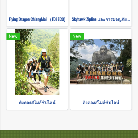
Flying Dragon ChiangMai （FD1ECO)
Skyhawk Zipline และการผจญภัย ATV (FULL COURSE)
New
New
คิงคองสไมล์ซิปไลน์
คิงคองสไมล์ซิปไลน์