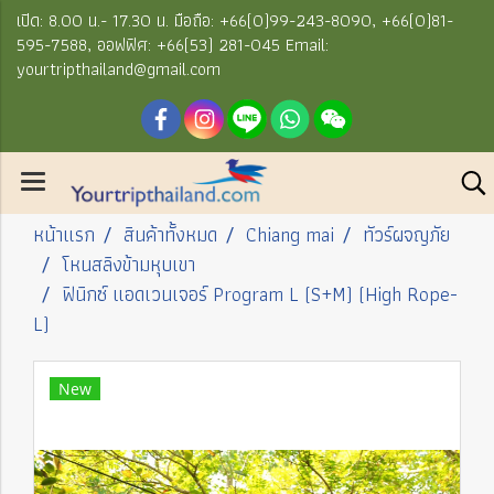
เปิด: 8.00 น.- 17.30 น. มือถือ: +66(0)99-243-8090, +66(0)81-
595-7588, ออฟฟิศ: +66(53) 281-045 Email:
yourtripthailand@gmail.com
หน้าแรก
สินค้าทั้งหมด
Chiang mai
ทัวร์ผจญภัย
โหนสลิงข้ามหุบเขา
ฟินิกซ์ แอดเวนเจอร์ Program L (S+M) (High Rope-
L)
New