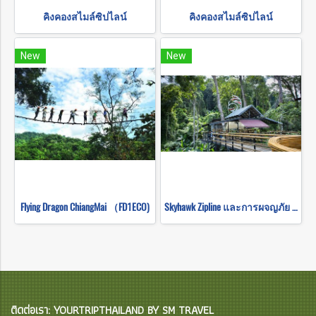
คิงคองสไมล์ซิปไลน์
คิงคองสไมล์ซิปไลน์
New
New
Flying Dragon ChiangMai （FD1ECO)
Skyhawk Zipline และการผจญภัย ATV (FULL COURSE)
ติดต่อเรา: YOURTRIPTHAILAND BY SM TRAVEL