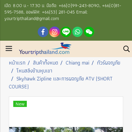
เปิด: 8.00 น.- 17.30 น. มือถือ: +66(0)99-243-8090, +66(0)81-
595-7588, ออฟฟิศ: +66(53) 281-045 Email:
yourtripthailand@gmail.com
หน้าแรก
สินค้าทั้งหมด
Chiang mai
ทัวร์ผจญภัย
โหนสลิงข้ามหุบเขา
Skyhawk Zipline และการผจญภัย ATV (SHORT
COURSE)
New