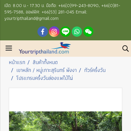
เปิด: 8.00 น.- 17.30 น. มือถือ: +66(0)99-243-8090, +66(0)81-
595-7588, ออฟฟิศ: +66(53) 281-045 Email:
yourtripthailand@gmail.com
หน้าแรก
สินค้าทั้งหมด
เขาหลัก / หมู่เกาะสุรินทร์ พังงา
ทัวร์ครึ่งวัน
โปรแกรมครึ่งวันล่องแพไม้ไผ่