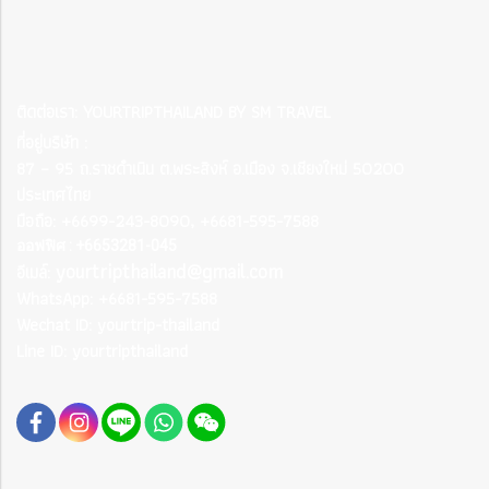
ติดต่อเรา: YOURTRIPTHAILAND BY SM TRAVEL
ที่อยู่บริษัท :
87 – 95 ถ.ราชดำเนิน ต.พระสิงห์ อ.เมือง จ.เชียงใหม่ 50200
ประเทศไทย
มือถือ: +6699-243-8090, +6681-595-7588
ออฟฟิศ : +6653281-045
yourtripthailand@gmail.com
อีเมล์:
WhatsApp: +6681-595-7588
Wechat ID: yourtrip-thailand
Line ID: yourtripthailand