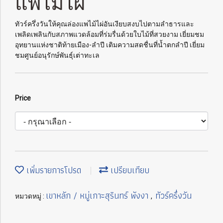
แพไม้ไผ่
ทัวร์ครึ่งวันให้คุณล่องแพไม้ไผ่อันเงียบสงบไปตามลำธารและ
เพลิดเพลินกับสภาพแวดล้อมที่ร่มรื่นด้วยใบไม้ที่สวยงาม เยี่ยมชม
อุทยานแห่งชาติท้ายเมือง-ลำปี เติมความสดชื่นที่น้ำตกลำปี เยี่ยม
ชมศูนย์อนุรักษ์พันธุ์เต่าทะเล
Price
เพิ่มรายการโปรด
เปรียบเทียบ
เขาหลัก / หมู่เกาะสุรินทร์ พังงา
ทัวร์ครึ่งวัน
หมวดหมู่ :
,