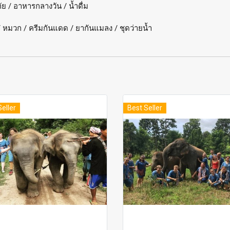
ย / อาหารกลางวัน / น้ำดื่ม
 / หมวก / ครีมกันแดด / ยากันแมลง / ชุดว่ายน้ำ
Seller
Best Seller