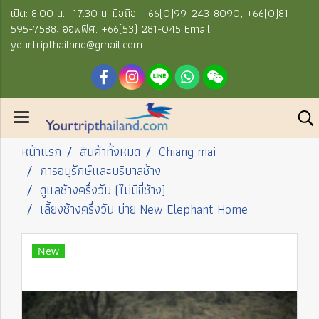
เปิด: 8.00 น.- 17.30 น. มือถือ: +66(0)99-243-8090, +66(0)81-
595-7588, ออฟฟิศ: +66(53) 281-045 Email:
yourtripthailand@gmail.com
หน้าแรก
สินค้าทั้งหมด
Chiang mai
การอนุรักษ์และบริบาลช้าง
ดูแลช้างครึ่งวัน (ไม่มีขี่ช้าง)
เลี้ยงช้างครึ่งวัน บ่าย New Elephant Home
New