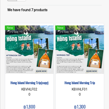
We have found 7 products
New
New
Hong Island Morning Trip(copy)
Hong Island Morning Trip
KBVHLF02
KBVHLF01
0
0
฿1,800
฿1,300