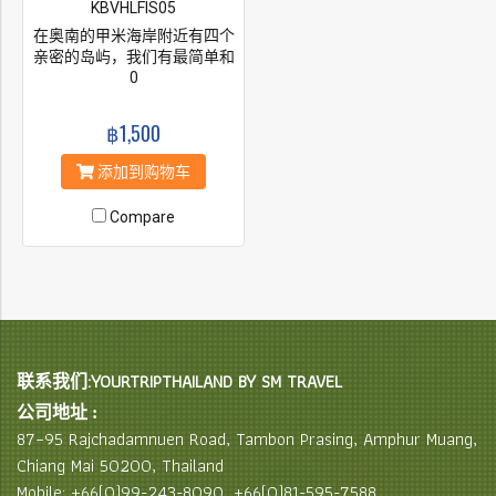
KBVHLFIS05
在奥南的甲米海岸附近有四个
亲密的岛屿，我们有最简单和
最便宜的前往方式，以了解热
0
带岛屿的壮阔美景。 如果你只
去甲米的一个地方，那么这些
฿1,500
群岛必须在列表顶部。 在这个
阳光明媚的日子里，你将不会
添加到购物车
相信眼前所看到的。
Compare
联系我们:YOURTRIPTHAILAND BY SM TRAVEL
公司地址 :
87–95 Rajchadamnuen Road, Tambon Prasing, Amphur Muang,
Chiang Mai 50200, Thailand
Mobile: +66(0)99-243-8090, +66(0)81-595-7588