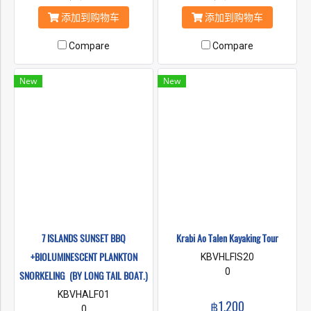
添加到购物车
添加到购物车
Compare
Compare
New
New
7 ISLANDS SUNSET BBQ
Krabi Ao Talen Kayaking Tour
+BIOLUMINESCENT PLANKTON
KBVHLFIS20
0
SNORKELING (BY LONG TAIL BOAT.)
KBVHALF01
฿1,200
0