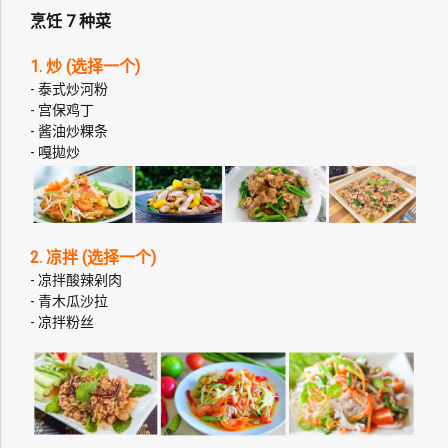
烹饪 7 种菜
1. 炒 (选择一个)
- 泰式炒河粉
- 宫保鸡丁
- 酱油炒粿条
- 嘎拋炒
2. 凉拌 (选择一个)
- 凉拌酸辣剁肉
- 青木瓜沙拉
- 凉拌粉丝