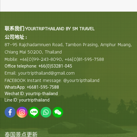
联系我们:YOURTRIPTHAILAND BY SM TRAVEL
公司地址 :
87–95 Rajchadamnuen Road, Tambon Prasing, Amphur Muang,
Chiang Mai 50200, Thailand
Mobile: +66(0)99-243-8090, +66(0)81-595-7588
Office telephone: +66(0)53281-045
Email: yourtripthailand@gmail.com
FACEBOOK Instant message: @yourtripthailand
WhatsApp: +6681-595-7588
Wechat ID: yourtrip-thailand
Line ID: yourtripthailand
泰国景点更新