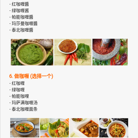
- 红咖喱醬
- 绿咖喱酱
- 帕能咖喱醬
- 玛莎曼咖喱醬
- 泰北咖喱醬
6. 做咖喱 (选择一个)
- 红咖喱
- 绿咖喱
- 帕能咖哩
- 玛萨满咖喱汤
- 泰北咖喱面条