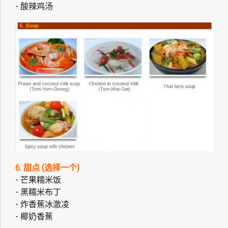
- 酸辣鸡汤
6. 甜点 (选择一个)
- 芒果糯米饭
- 黑糯米布丁
- 炸香蕉冰激凌
- 椰奶香蕉