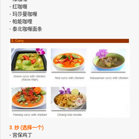
- 红咖喱
- 玛莎曼咖喱
- 帕能咖哩
- 泰北咖喱面条
3. 炒 (选择一个)
- 宫保鸡丁