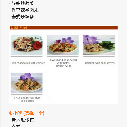
- 酸甜炒蔬菜
- 香草辣椒肉末
- 泰式炒粿条
4. 小吃 (选择一个)
- 青木瓜沙拉
- 春卷