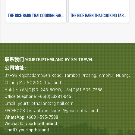
THE RICE BARN THAI COOKING FARM ( FULL DAY CORSE 1 )
THE RICE BARN THAI COOKING FARM ( FULL DAY CORSE 2 )
联系我们:YOURTRIPTHAILAND BY SM TRAVEL
公司地址 :
87–95 Rajchadamnuen Road, Tambon Prasing, Amphur Muang,
Chiang Mai 50200, Thailand
Mobile: +66(0)99-243-8090, +66(0)81-595-7588
Office telephone: +66(0)53281-045
Email: yourtripthailand@gmail.com
FACEBOOK Instant message: @yourtripthailand
WhatsApp: +6681-595-7588
Wechat ID: yourtrip-thailand
Line ID: yourtripthailand