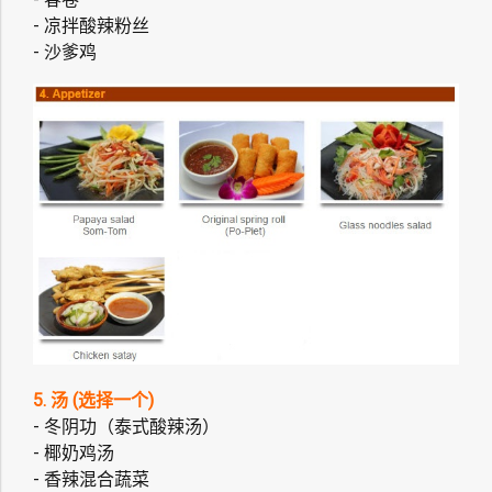
- 凉拌酸辣粉丝
- 沙爹鸡
5. 汤 (选择一个)
- 冬阴功（泰式酸辣汤）
- 椰奶鸡汤
- 香辣混合蔬菜