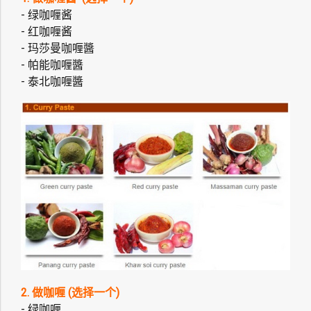
- 绿咖喱酱
- 红咖喱酱
- 玛莎曼咖喱醬
- 帕能咖喱醬
- 泰北咖喱醬
2. 做咖喱 (选择一个)
- 绿咖喱