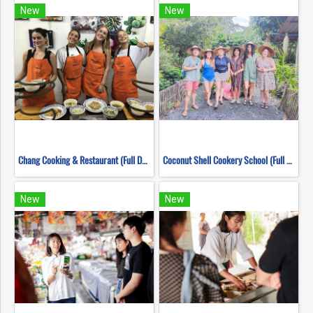
New
New
Chang Cooking & Restaurant (Full Day)
Coconut Shell Cookery School (Full Day)
New
New