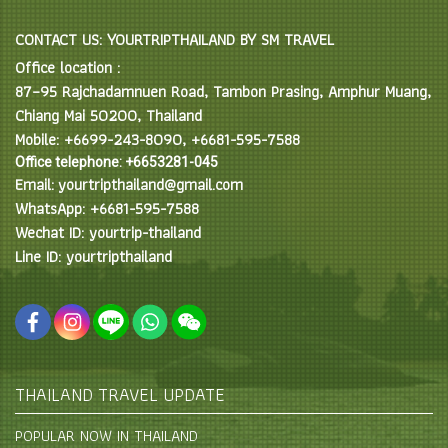
CONTACT US: YOURTRIPTHAILAND BY SM TRAVEL
Office location :
87–95 Rajchadamnuen Road, Tambon Prasing, Amphur Muang,
Chiang Mai 50200, Thailand
Mobile: +6699-243-8090, +6681-595-7588
Office telephone: +6653281-045
Email: yourtripthailand@gmail.com
WhatsApp: +6681-595-7588
Wechat ID: yourtrip-thailand
Line ID: yourtripthailand
THAILAND TRAVEL UPDATE
POPULAR NOW IN THAILAND