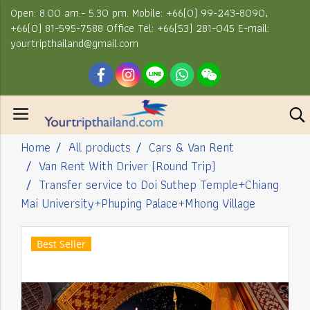
Open: 8.00 am.- 5.30 pm. Mobile: +66(0) 99-243-8090,
+66(0) 81-595-7588 Office Tel: +66(53) 281-045 E-mail:
yourtripthailand@gmail.com
Home
All products
Cars & Van Rent
Van Rent With Driver (Round Trip)
Transfer service to Doi Suthep Temple+Chiang
Mai University+Phuping Palace+Mhong Village
Best Seller