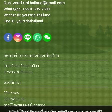
yourtripthailand@gmail.com
อีเมล์:
WhatsApp: +6681-595-7588
Wechat ID: yourtrip-thailand
Line ID: yourtripthailand
อัพเดตข่าวสารแหล่งท่องเที่ยวไทย
สถานที่ท่องเที่ยวยอดนิยม
ข่าวสารและกิจกรรม
จองกับเรา
วิธีการจอง
วิธีการชำระเงิน
ดาวน์โหลดแบบฟอร์มการจอง
เงื่อนไขการยกเลิกและเปลี่ยนแปลง