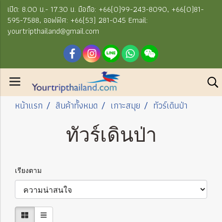
เปิด: 8.00 น.- 17.30 น. มือถือ: +66(0)99-243-8090, +66(0)81-
595-7588, ออฟฟิศ: +66(53) 281-045 Email:
yourtripthailand@gmail.com
หน้าแรก
สินค้าทั้งหมด
เกาะสมุย
ทัวร์เดินป่า
ทัวร์เดินป่า
เรียงตาม