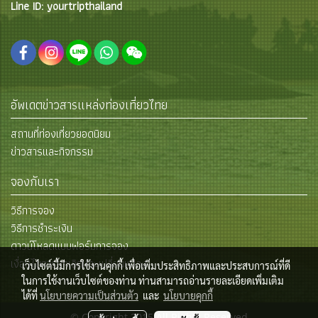
Line ID: yourtripthailand
อัพเดตข่าวสารแหล่งท่องเที่ยวไทย
สถานที่ท่องเที่ยวยอดนิยม
ข่าวสารและกิจกรรม
จองกับเรา
วิธีการจอง
วิธีการชำระเงิน
ดาวน์โหลดแบบฟอร์มการจอง
เงื่อนไขการยกเลิกและเปลี่ยนแปลง
เว็บไซต์นี้มีการใช้งานคุกกี้ เพื่อเพิ่มประสิทธิภาพและประสบการณ์ที่ดี
ในการใช้งานเว็บไซต์ของท่าน ท่านสามารถอ่านรายละเอียดเพิ่มเติม
ได้ที่
นโยบายความเป็นส่วนตัว
และ
นโยบายคุกกี้
© Copyright 2015 All Rights Reserved