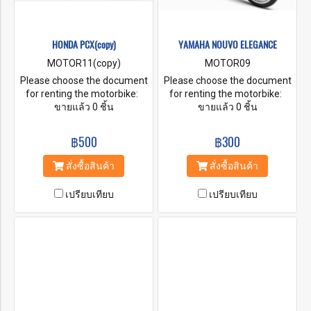
HONDA PCX(copy)
YAMAHA NOUVO ELEGANCE
MOTOR11(copy)
MOTOR09
Please choose the document
Please choose the document
for renting the motorbike:
for renting the motorbike:
A. Original Passport B. ID
ขายแล้ว 0 ชิ้น
A. Original Passport B. ID
ขายแล้ว 0 ชิ้น
Card + Security money by
Card + Security money by
Cash Baht. 5,000-10,000
Cash Baht. 5,000-10,000
฿500
฿300
C. ID Card + Security money
C. ID Card + Security money
by Credit Card Baht. 5,000-
by Credit Card Baht. 5,000-
สั่งซื้อสินค้า
สั่งซื้อสินค้า
10,000 D. A Copy your
10,000 D. A Copy your
passport + Security money on
passport + Security money on
เปรียบเทียบ
เปรียบเทียบ
Cash Baht. 5,000-10,000 E. A
Cash Baht. 5,000-10,000 E. A
Copy your passport + Security
Copy your passport + Security
money on Credit Card Baht.
money on Credit Card Baht.
5,000-10,000
5,000-10,000