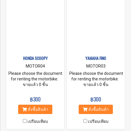
HONDA SCOOPY
YAMAHA FINO
MOTOR04
MOTOR03
Please choose the document
Please choose the document
for renting the motorbike:
for renting the motorbike:
A. Original Passport B. ID
ขายแล้ว 0 ชิ้น
A. Original Passport B. ID
ขายแล้ว 0 ชิ้น
Card + Security money by
Card + Security money by
Cash Baht. 5,000-10,000
Cash Baht. 5,000-10,000
฿300
฿300
C. ID Card + Security money
C. ID Card + Security money
by Credit Card Baht. 5,000-
by Credit Card Baht. 5,000-
สั่งซื้อสินค้า
สั่งซื้อสินค้า
10,000 D. A Copy your
10,000 D. A Copy your
passport + Security money on
passport + Security money on
เปรียบเทียบ
เปรียบเทียบ
Cash Baht. 5,000-10,000 E. A
Cash Baht. 5,000-10,000 E. A
Copy your passport + Security
Copy your passport + Security