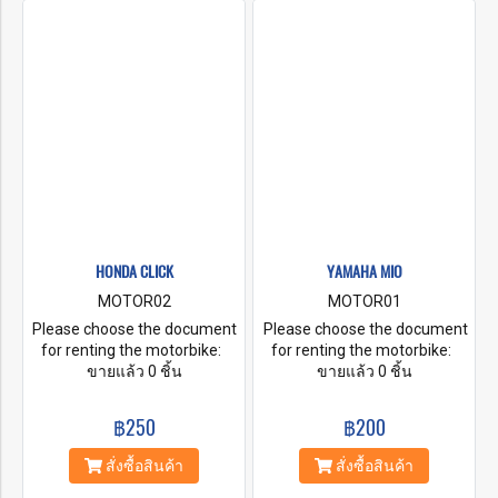
money on Credit Card Baht.
money on Credit Card Baht.
5,000-10,000
5,000-10,000
HONDA CLICK
YAMAHA MIO
MOTOR02
MOTOR01
Please choose the document
Please choose the document
for renting the motorbike:
for renting the motorbike:
A. Original Passport B. ID
ขายแล้ว 0 ชิ้น
A. Original Passport B. ID
ขายแล้ว 0 ชิ้น
Card + Security money by
Card + Security money by
Cash Baht. 5,000-10,000
Cash Baht. 5,000-10,000
฿250
฿200
C. ID Card + Security money
C. ID Card + Security money
by Credit Card Baht. 5,000-
by Credit Card Baht. 5,000-
สั่งซื้อสินค้า
สั่งซื้อสินค้า
10,000 D. A Copy your
10,000 D. A Copy your