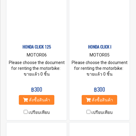
HONDA CLICK 125
HONDA CLICK I
MOTOR06
MOTOR05
Please choose the document
Please choose the document
for renting the motorbike:
for renting the motorbike:
A. Original Passport B. ID
ขายแล้ว 0 ชิ้น
A. Original Passport B. ID
ขายแล้ว 0 ชิ้น
Card + Security money by
Card + Security money by
Cash Baht. 5,000-10,000
Cash Baht. 5,000-10,000
฿300
฿300
C. ID Card + Security money
C. ID Card + Security money
by Credit Card Baht. 5,000-
by Credit Card Baht. 5,000-
สั่งซื้อสินค้า
สั่งซื้อสินค้า
10,000 D. A Copy your
10,000 D. A Copy your
passport + Security money on
passport + Security money on
เปรียบเทียบ
เปรียบเทียบ
Cash Baht. 5,000-10,000 E. A
Cash Baht. 5,000-10,000 E. A
Copy your passport + Security
Copy your passport + Security
money on Credit Card Baht.
money on Credit Card Baht.
5,000-10,000
5,000-10,000