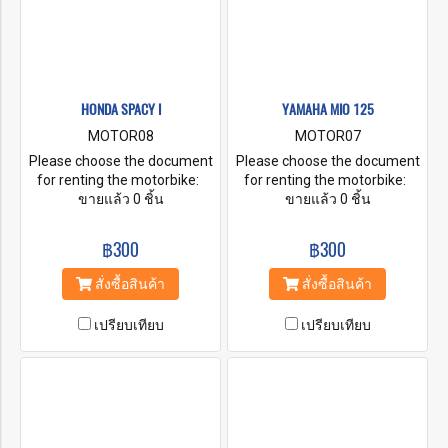
HONDA SPACY I
YAMAHA MIO 125
MOTOR08
MOTOR07
Please choose the document
Please choose the document
for renting the motorbike:
for renting the motorbike:
A. Original Passport B. ID
ขายแล้ว 0 ชิ้น
A. Original Passport B. ID
ขายแล้ว 0 ชิ้น
Card + Security money by
Card + Security money by
Cash Baht. 5,000-10,000
Cash Baht. 5,000-10,000
฿300
฿300
C. ID Card + Security money
C. ID Card + Security money
by Credit Card Baht. 5,000-
by Credit Card Baht. 5,000-
สั่งซื้อสินค้า
สั่งซื้อสินค้า
10,000 D. A Copy your
10,000 D. A Copy your
passport + Security money on
passport + Security money on
เปรียบเทียบ
เปรียบเทียบ
Cash Baht. 5,000-10,000 E. A
Cash Baht. 5,000-10,000 E. A
Copy your passport + Security
Copy your passport + Security
money on Credit Card Baht.
money on Credit Card Baht.
5,000-10,000
5,000-10,000