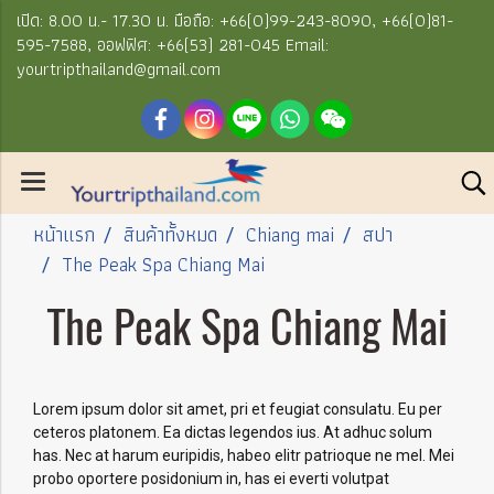
เปิด: 8.00 น.- 17.30 น. มือถือ: +66(0)99-243-8090, +66(0)81-
595-7588, ออฟฟิศ: +66(53) 281-045 Email:
yourtripthailand@gmail.com
หน้าแรก
สินค้าทั้งหมด
Chiang mai
สปา
The Peak Spa Chiang Mai
The Peak Spa Chiang Mai
Lorem ipsum dolor sit amet, pri et feugiat consulatu. Eu per
ceteros platonem. Ea dictas legendos ius. At adhuc solum
has. Nec at harum euripidis, habeo elitr patrioque ne mel. Mei
probo oportere posidonium in, has ei everti volutpat