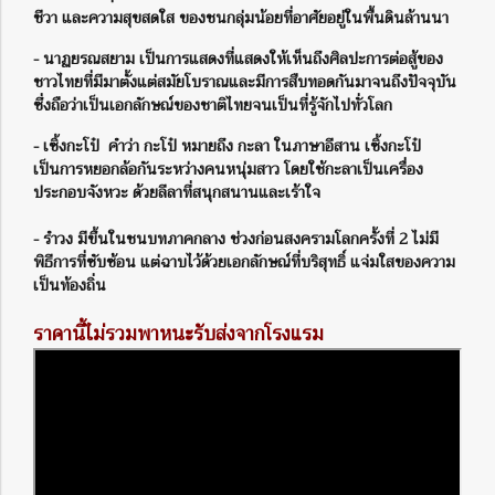
ชีวา และความสุขสดใส ของชนกลุ่มน้อยที่อาศัยอยู่ในพื้นดินล้านนา
- นาฏยรณสยาม เป็นการแสดงที่แสดงให้เห็นถึงศิลปะการต่อสู้ของ
ชาวไทยที่มีมาตั้งแต่สมัยโบราณและมีการสืบทอดกันมาจนถึงปัจจุบัน
ซึ่งถือว่าเป็นเอกลักษณ์ของชาติไทยจนเป็นที่รู้จักไปทั่วโลก
- เซิ้งกะโป๋ คำว่า กะโป๋ หมายถึง กะลา ในภาษาอีสาน เซิ้งกะโป๋
เป็นการหยอกล้อกันระหว่างคนหนุ่มสาว โดยใช้กะลาเป็นเครื่อง
ประกอบจังหวะ ด้วยลีลาที่สนุกสนานและเร้าใจ
- รำวง มีขึ้นในชนบทภาคกลาง ช่วงก่อนสงครามโลกครั้งที่ 2 ไม่มี
พิธีการที่ซับซ้อน แต่ฉาบไว้ด้วยเอกลักษณ์ที่บริสุทธิ์ แจ่มใสของความ
เป็นท้องถิ่น
ราคานี้ไม่รวมพาหนะรับส่งจากโรงแรม