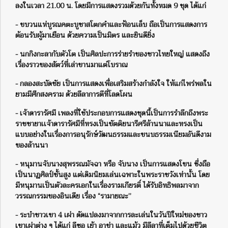
ลงในเวลา 21.00 น. โดยมีการแสดงรวมด้วยกันทั้งหมด 9 ชุด ได้แก่
- ขบวนแห่บูรณคตะบูชาสโตกคำและฟ้อนเล็บ ถือเป็นการแสดงการ
ต้อนรับผู้มาเยือน ด้วยความเป็นมิตร และยินดียิ่ง
- นกกิงกะลากับตัวโต เป็นศิลปะการร่ายรำของชาวไทยใหญ่ แสดงถึง
เรื่องราวของสัตว์ที่เล่าขานมาแต่โบราณ
- กลองสะบัดชัย เป็นการแสดงเพื่อเสริมสร้างกำลังใจ ให้แก่ไพร่พลใน
ยามมีศึกสงคราม ด้วยลีลาการตีที่โลดโผน
- เจ้าดารารัศมี เพลงที่ใช้ประกอบการแสดงชุดนี้เป็นการรำลึกถึงพระ
ราชชายาเเจ้าดารารัศมีที่ทรงเป็นขัตติยนารีศรีล้านนาและทรงเป็น
แบบอย่างในเรื่องการอนุรักษ์วัฒนธรรมและขนบธรรมเนียมอันดีงาม
ของล้านนา
- หนุมานจับนางสุพรรณมัจฉา หรือ จับนาง เป็นการแสดงโขน ซึ่งถือ
เป็นนาฏศิลป์ชั้นสูง แต่เดิมนิยมเล่นเฉพาะในพระราชวังเท่านั้น โดย
มีหนุมานเป็นตัวละครเอกในเรื่องรามเกียรติ์ ได้รับอิทธิพลมาจาก
วรรณกรรมของอินเดีย เรื่อง “รามายณะ”
- ระบำชาวเขา 4 เผ่า ดัดแปลงมาจากการละเล่นในวันปีใหม่ของชาว
เขาเผ่าต่าง ๆ ได้แก่ ลีซอ เย้า อาข่า และแม้ว มีลีลาที่เต็มไปด้วยชีวิต