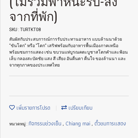
(ไม่รวมพาหนะรับ-ส่ง
จากที่พัก)
SKU : TURTKT08
สัมผัสกับประสบการณ์การรับประทานอาหาร แบบล้านนาด้วย
"ขันโตก" หรือ "โตก" เสริฟพร้อมกับอาหารพื้นเมืองภาคเหนือ
พร้อมชมการแสดง เช่น ขบวนแห่บูรณคตะบูชาสโตกคำและฟ้อน
เล็บ กลองสะบัดชัย แสง สี เสียง อันตื่นตา ตื่นใจ ของล้านนา และ
จากทุกภาคของประเทศไทย
เพิ่มรายการโปรด
เปรียบเทียบ
กิจกรรมช่วงเย็น
Chiang mai
ตั๋วชมการแสดง
หมวดหมู่ :
,
,