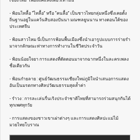
- ฟ้อนไทลื้อ “ไทลื้อ” หรือ “คนลื้อ” เป็นชาวไทยกลุ่มหนึ่งซึ่งเคยตั้ง
ถิ่นฐานอยู่ในแคว้นสิบสองปันนา มณฑลยูนนาน ทางตอนใต้ของ
ประเทศจีน
- ฟ้อนสาวไหม นี่เป็นการฟ้อนพื้นเมืองซึ่งนำเอารูปแบบการร่ายรำ
มาจากลักษณะท่าทางการทำงานในชีวิตประจำวัน
- ฟ้อนน้อยใจยา การแสดงที่ตัดตอนมาจากฉากหนึ่งในละครเพลง
ชื่อเดียวกัน
- ฟ้อนก๋ายลาย : ศูนย์วัฒนธรรมเชียงใหม่ภูมิใจนำเสนอการแสดง
อันเป็นมรดกทางศิลปวัฒนธรรมสุดล้ำค่า
- รำวง : การละเล่นรื่นเริงประจำชาติไทยที่สามารถร่วมสนุกกันได้
ทุกเพศทุกวัย
- การแสดงของชาวเขาเผ่าต่างๆ และการแสดงศิลปะแม่ไม้
มวยไทยโบราณ