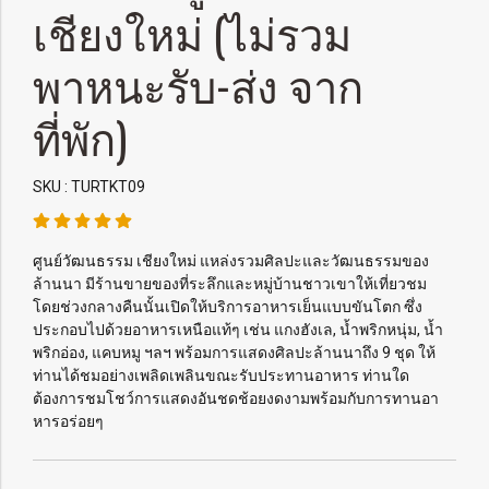
เชียงใหม่ (ไม่รวม
พาหนะรับ-ส่ง จาก
ที่พัก)
SKU : TURTKT09
ศูนย์วัฒนธรรม เชียงใหม่ แหล่งรวมศิลปะและวัฒนธรรมของ
ล้านนา มีร้านขายของที่ระลึกและหมู่บ้านชาวเขาให้เที่ยวชม
โดยช่วงกลางคืนนั้นเปิดให้บริการอาหารเย็นแบบขันโตก ซึ่ง
ประกอบไปด้วยอาหารเหนือแท้ๆ เช่น แกงฮังเล, น้ำพริกหนุ่ม, น้ำ
พริกอ่อง, แคบหมู ฯลฯ พร้อมการแสดงศิลปะล้านนาถึง 9 ชุด ให้
ท่านได้ชมอย่างเพลิดเพลินขณะรับประทานอาหาร ท่านใด
ต้องการชมโชว์การแสดงอันชดช้อยงดงามพร้อมกับการทานอา
หารอร่อยๆ