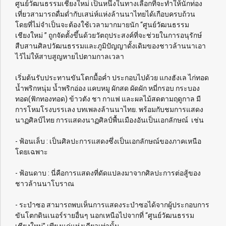
ศูนย์วัฒนธรรมเชียงใหม่ เป็นหนึ่งในทางเลือกที่จะทำให้นักท่อง
เที่ยวสามารถดื่มด่ำกับเสน่ห์แห่งล้านนาไทยได้เกือบครบถ้วน
โดยที่ไม่จำเป็นจะต้องใช้เวลามากมายนัก “ศูนย์วัฒนธรรม
เชียงใหม่ ” ถูกจัดตั้งขึ้นด้วยวัตถุประสงค์ที่จะช่วยในการอนุรักษ์
สืบสานศิลปวัฒนธรรมและภูมิปัญญาดั้งเดิมของชาวล้านนาเอา
ไว้ไม่ให้สาบสูญหายไปตามกาลเวลา
เริ่มต้นรับประทานขันโตกมื้อค่ำ ประกอบไปด้วย แกงฮังเล ไก่ทอด
น้ำพริกหนุ่ม น้ำพริกอ่อง แคบหมู ผักสด ผัดผัก หมี่กรอบ กระบอง
ทอด(ฟักทองทอด) ข้าวตัง ชา กาแฟ และผลไม้สดตามฤดูกาล มี
การโหมโรงบรรเลง บทเพลงล้านนาไทย. พร้อมกับชมการแสดง
นาฏศิลป์ไทย การแสดงนาฏศิลป์พื้นเมืองอันเป็นเอกลักษณ์ เช่น
- ฟ้อนเล็บ : เป็นศิลปะการแสดงซึ่งเป็นเอกลักษณ์ของภาคเหนือ
โดยเฉพาะ
- ฟ้อนดาบ : นี่คือการแสดงที่ดัดแปลงมาจากศิลปะการต่อสู้ของ
ชาวล้านนาโบราณ
- ระบำซอ สามารถพบเห็นการแสดงระบำซอได้จากผู้ประกอบการ
ขันโตกดินเนอร์รายอื่นๆ นอกเหนือไปจากที่ “ศูนย์วัฒนธรรม
เชียงใหม่” เพียงแค่แห่งเดียวเท่านั้น