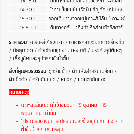
14.15 น.
เดินทางถึงโดนัลดัคเบย์ของเกาะสิมิลัน ซึ่งจุ
14.30 น.
นำท่านขึ้นชมหินเรือใบ สัญลักษณ์แห่ง “ทะเล
15.30 น.
ออกเดินทางจากหมู่เกาะสิมิลัน (เกาะ 8) เพื่อ
16.50 น.
เดินทางกลับมาถึงท่าเรือส่วนตัวซีสตาร์ ณ 
ราคารวม
: รถรับ-ส่งโรงแรม / อาหารกลางวันและเครื่องดื่ม
/ มัคคุเทศก์ / ตั๋วเข้าชมอุทยานแห่งชาติ / ประกันอุบัติเหตุ
/ เสื้อชูชีพและอุปกรณ์ดำน้ำตื้น
สิ่งที่คุณควรเตรียม
: ชุดว่ายน้ำ / ผ้าแห้งสำหรับเปลี่ยน /
ผ้าเช็ดตัว / ครัมกันแดด / หมวก / แว่นตากันแดด
หมายเหตุ:
เกาะสิมิลันเปิดให้เข้าชมวันที่ 15 ตุลาคม - 15
พฤษภาคม เท่านั้น
โปรแกรมอาจมีการเปลี่ยนแปลงขึ้นอยู่กับสภามอากาศ
ต้ำขึ้นน้ำลง และมรสุม