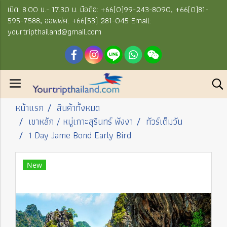
เปิด: 8.00 น.- 17.30 น. มือถือ: +66(0)99-243-8090, +66(0)81-
595-7588, ออฟฟิศ: +66(53) 281-045 Email:
yourtripthailand@gmail.com
หน้าแรก
สินค้าทั้งหมด
เขาหลัก / หมู่เกาะสุรินทร์ พังงา
ทัวร์เต็มวัน
1 Day Jame Bond Early Bird
New