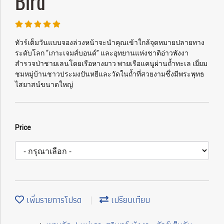
Bird
ทัวร์เต็มวันแบบจองล่วงหน้าจะนำคุณเข้าใกล้จุดหมายปลายทาง
ระดับโลก “เกาะเจมส์บอนด์” และอุทยานแห่งชาติอ่าวพังงา
สำรวจป่าชายเลนโดยเรือหางยาว พายเรือแคนูผ่านถ้ำทะเล เยี่ยม
ชมหมู่บ้านชาวประมงปันหยีและวัดในถ้ำที่สวยงามซึ่งมีพระพุทธ
ไสยาสน์ขนาดใหญ่
Price
เพิ่มรายการโปรด
เปรียบเทียบ