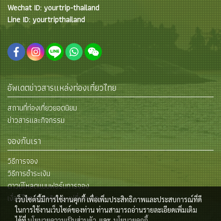
Wechat ID: yourtrip-thailand
Line ID: yourtripthailand
อัพเดตข่าวสารแหล่งท่องเที่ยวไทย
สถานที่ท่องเที่ยวยอดนิยม
ข่าวสารและกิจกรรม
จองกับเรา
วิธีการจอง
วิธีการชำระเงิน
ดาวน์โหลดแบบฟอร์มการจอง
เงื่อนไขการยกเลิกและเปลี่ยนแปลง
เว็บไซต์นี้มีการใช้งานคุกกี้ เพื่อเพิ่มประสิทธิภาพและประสบการณ์ที่ดี
ในการใช้งานเว็บไซต์ของท่าน ท่านสามารถอ่านรายละเอียดเพิ่มเติม
ได้ที่
นโยบายความเป็นส่วนตัว
และ
นโยบายคุกกี้