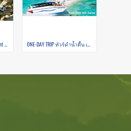
ATV Ride for 20 mins., Elephant Trekking 30 mins. & Waterfall
ONE-DAY TRIP ทัวร์ดำน้ำตื้น เกาะนางยวน โดย สปีดโบ๊ท (เกาะสมุย)