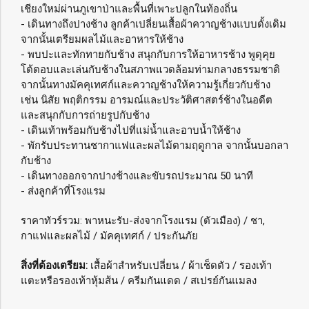
เชียงใหม่ผ่านภูเขาป่าและพื้นที่เพาะปลูกในท้องถิ่น
- เดินทางถึงปางช้าง ลูกค้าเปลี่ยนเสื้อผ้าควาญช้างแบบดั้งเดิม
จากนั้นเตรียมผลไม้และอาหารให้ช้าง
- พบปะและทักทายกับช้าง สนุกกับการให้อาหารช้าง พูดุคุย
โต้ตอบและเล่นกับช้างในสภาพแวดล้อมท่ามกลางธรรมชาติ
จากนั้นทางมัคคุเทศก์และควาญช้างให้ความรู้เกี่ยวกับช้าง
เช่น นิสัย พฤติกรรม อารมณ์และประวัติศาสตร์ช้างในอดีต
และสนุกกับการถ่ายรูปกับช้าง
- เดินเท้าพร้อมกับช้างไปที่แม่น้ำและอาบน้ำให้ช้าง
- พักรับประทานชากาแฟและผลไม้ตามฤดูกาล จากนั้นบอกลา
กับช้าง
- เดินทางออกจากปางช้างและขับรถประมาณ 50 นาที
- ส่งลูกค้าที่โรงแรม
ราคาทัวร์รวม: พาหนะรับ-ส่งจากโรงแรม (ตัวเมือง) / ชา,
กาแฟและผลไม้ / มัคคุเทศก์ / ประกันภัย
สิ่งที่ต้องเตรียม:
เสื้อผ้าสำหรับเปลี่ยน / ผ้าเช็ดตัว / รองเท้า
แตะหรือรองเท้าหุ้มส้น / ครีมกันแดด / สเปรย์กันแมลง