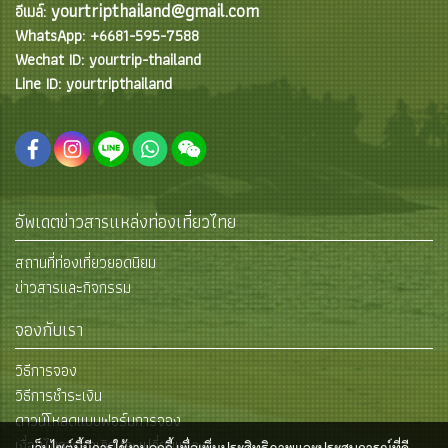
yourtripthailand@gmail.com
อีเมล์:
WhatsApp: +6681-595-7588
Wechat ID: yourtrip-thailand
Line ID: yourtripthailand
อัพเดตข่าวสารแหล่งท่องเที่ยวไทย
สถานที่ท่องเที่ยวยอดนิยม
ข่าวสารและกิจกรรม
จองกับเรา
วิธีการจอง
วิธีการชำระเงิน
ดาวน์โหลดแบบฟอร์มการจอง
เงื่อนไขการยกเลิกและเปลี่ยนแปลง