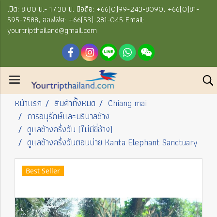
เปิด: 8.00 น.- 17.30 น. มือถือ: +66(0)99-243-8090, +66(0)81-
595-7588, ออฟฟิศ: +66(53) 281-045 Email:
yourtripthailand@gmail.com
หน้าแรก
สินค้าทั้งหมด
Chiang mai
การอนุรักษ์และบริบาลช้าง
ดูแลช้างครึ่งวัน (ไม่มีขี่ช้าง)
ดูแลช้างครึ่งวันตอนบ่าย Kanta Elephant Sanctuary
Best Seller