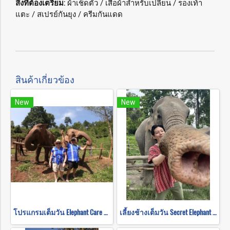
สิ่งที่ต้องเตรียม:
ผ้าเช็ดตัว / เสื้อผ้าสำหรับเปลี่ยน / รองเท้า
แตะ / สเปรย์กันยุง / ครีมกันแดด
สินค้าเกี่ยวข้อง
New
New
โปรแกรมเต็มวัน Elephant Care + Baan Den Temple and Sticky waterfall Program B(ไม่ขี่ช้าง)
เลี้ยงช้างเต็มวัน Secret Elephant Sanctuary