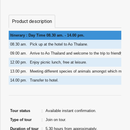
Product description
Itinerary : Day Time 08.30 am. - 14.00 pm.
08.30 am.
Pick up at the hotel to Ao Thalane.
09.00 am.
Arrive to Ao Thailand and welcome to the trip to friendly a
12.00 pm.
Enjoy picnic lunch, free at leisure.
13.00 pm.
Meeting different species of animals amongst which monkeys,
14.00 pm.
Transfer to hotel.
Tour status
:
Available instant confirmation.
Type of tour
:
Join on tour.
Duration of tour
:
5.30 hours from approximately.