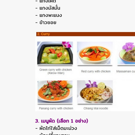
- แกงเผ็ด
- แกงมัสมั่น
- แกงพะแนง
- ข้าวซอย
3. เมนูผัด (เลือก 1 อย่าง)
- ผัดไก่ใส่เม็ดมะม่วง