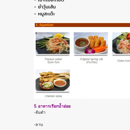
- ยำวุ้นเส้น
- หมูสะเต๊ะ
5. อาหารเรียกน้ำย่อย
-ส้มตำ
-ลาบ