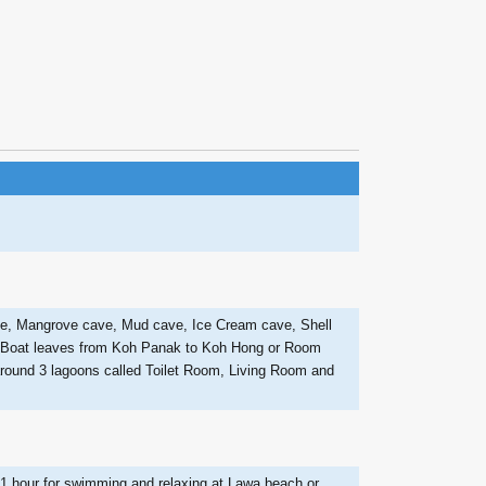
ve, Mangrove cave, Mud cave, Ice Cream cave, Shell
tes)Boat leaves from Koh Panak to Koh Hong or Room
around 3 lagoons called Toilet Room, Living Room and
 hour for swimming and relaxing at Lawa beach or