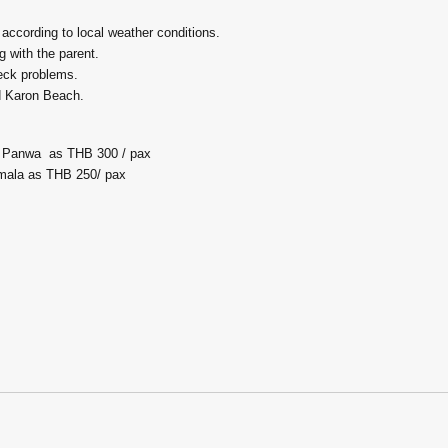
 according to local weather conditions.
ng with the parent.
neck problems.
d Karon Beach.
pe Panwa as THB 300 / pax
amala as THB 250/ pax