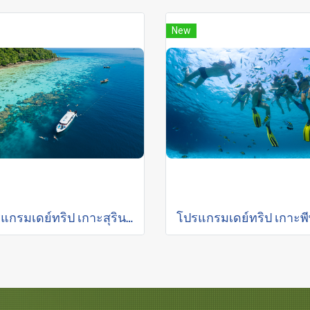
New
โปรแกรมเดย์ทริป เกาะสุรินทร์ (รับส่งเฉพาะในภูเก็ต)