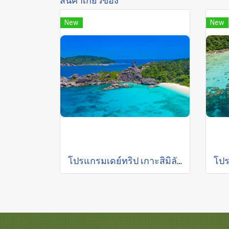
New
New
โปรแกรมเดย์ทริป เกาะสิมิลัน โดยเรือสปีดโบ๊ท (รับส่งเฉพาะในภูเก็ต)