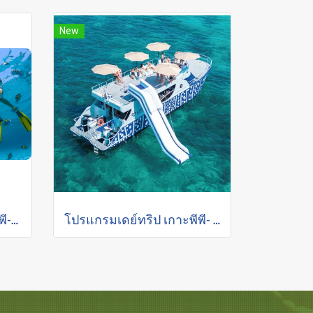
New
โปรแกรมเดย์ทริป เกาะพีพี-อ่าวมาหยา-ปิเละลากูน-เกาะไม้ไผ่
โปรแกรมเดย์ทริป เกาะพีพี- ปิเละลากูน-เกาะไผ่-เกาะไม้ท่อน (เล่นกิจกรรมและชมพระอาทิตย์ตกกับเรือฉลามวาฬ)