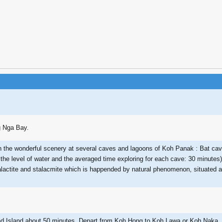
g Nga Bay.
 the wonderful scenery at several caves and lagoons of Koh Panak : Bat ca
 the level of water and the averaged time exploring for each cave: 30 minu
alactite and stalacmite which is happended by natural phenomenon, situated 
 Island about 50 minutes. Depart from Koh Hong to Koh Lawa or Koh Naka. 1