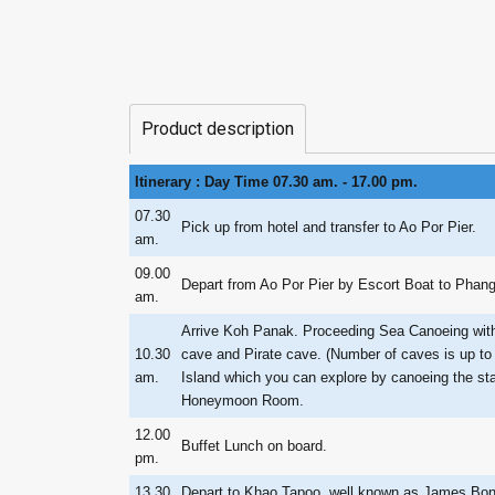
Product description
Itinerary : Day Time 07.30 am. - 17.00 pm.
07.30
Pick up from hotel and transfer to Ao Por Pier.
am.
09.00
Depart from Ao Por Pier by Escort Boat to Phan
am.
Arrive Koh Panak. Proceeding Sea Canoeing with
10.30
cave and Pirate cave. (Number of caves is up to
am.
Island which you can explore by canoeing the st
Honeymoon Room.
12.00
Buffet Lunch on board.
pm.
13.30
Depart to Khao Tapoo, well known as James Bond