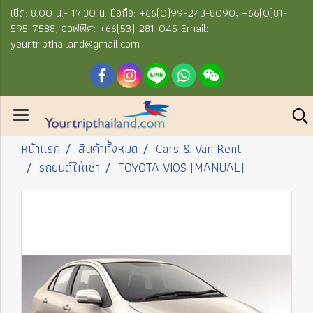
เปิด: 8.00 น.- 17.30 น. มือถือ: +66(0)99-243-8090, +66(0)81-
595-7588, ออฟฟิศ: +66(53) 281-045 Email:
yourtripthailand@gmail.com
หน้าแรก
สินค้าทั้งหมด
Cars & Van Rent
รถยนต์ให้เช่า
TOYOTA VIOS (MANUAL)