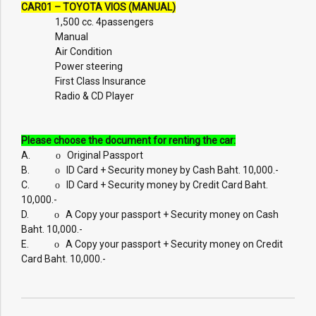
CAR01 – TOYOTA VIOS (MANUAL)
1,500 cc. 4passengers
Manual
Air Condition
Power steering
First Class Insurance
Radio & CD Player
Please choose the document for renting the car:
A.
Original Passport
o
B.
ID Card + Security money by Cash Baht. 10,000.-
o
C.
ID Card + Security money by Credit Card Baht.
o
10,000.-
D.
A Copy your passport + Security money on Cash
o
Baht. 10,000.-
E.
A Copy your passport + Security money on Credit
o
Card Baht. 10,000.-