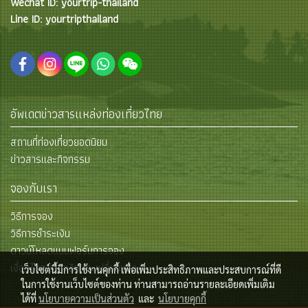
Wechat ID: yourtrip-thailand
Line ID: yourtripthailand
อัพเดตข่าวสารแหล่งท่องเที่ยวไทย
สถานที่ท่องเที่ยวยอดนิยม
ข่าวสารและกิจกรรม
จองกับเรา
วิธีการจอง
วิธีการชำระเงิน
ดาวน์โหลดแบบฟอร์มการจอง
เงื่อนไขการยกเลิกและเปลี่ยนแปลง
เว็บไซต์นี้มีการใช้งานคุกกี้ เพื่อเพิ่มประสิทธิภาพและประสบการณ์ที่ดี
ในการใช้งานเว็บไซต์ของท่าน ท่านสามารถอ่านรายละเอียดเพิ่มเติม
ได้ที่
นโยบายความเป็นส่วนตัว
และ
นโยบายคุกกี้