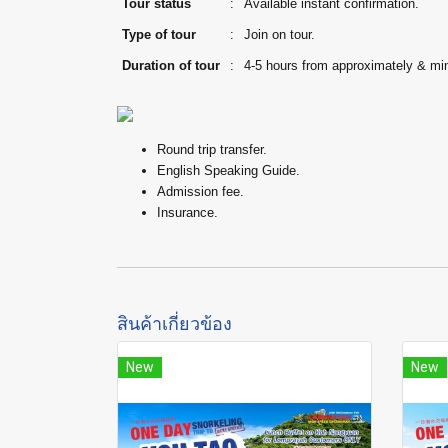
Tour status
:
Available instant confirmation.
Type of tour
:
Join on tour.
Duration of tour
:
4-5 hours from approximately & m
Round trip transfer.
English Speaking Guide.
Admission fee.
Insurance.
สินค้าเกี่ยวข้อง
New
New