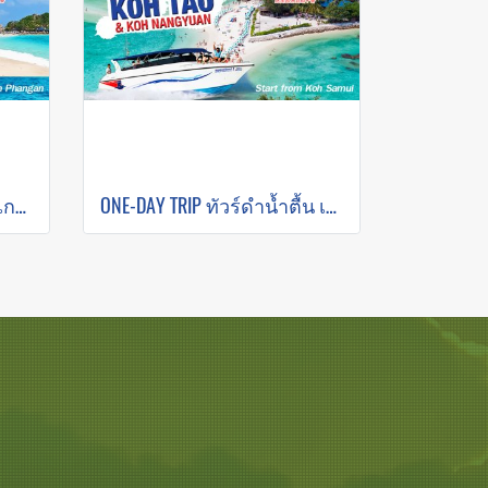
โปรแกรมทัวร์เกาะเต่า – เกาะนางยวน (เริ่มต้นเกาะพะงัน) โดย เรือคาตามารัน
ONE-DAY TRIP ทัวร์ดำน้ำตื้น เกาะนางยวน โดย สปีดโบ๊ท (เกาะสมุย)