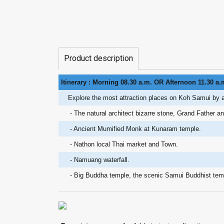
Product description
Itinerary : Morning 08.30 a.m. OR Afternoon 11.30 a.
Explore the most attraction places on Koh Samui by air
- The natural architect bizarre stone, Grand Father an
- Ancient Mumified Monk at Kunaram temple.
- Nathon local Thai market and Town.
- Namuang waterfall.
- Big Buddha temple, the scenic Samui Buddhist temp