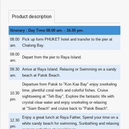
Product description
Itinerary : Day Time 08.00 am. - 16.00 pm.
08.00
Pick up form PHUKET hotel and transfer to the pier at
am.
Chalong Bay.
09.00
Depart from the pier to Raya Island.
am.
09.30
Arrive at Raya Island. Relaxing or Swimming on a sandy
am.
beach at Patok Beach.
Departure from Patok to "Kon Kae Bay" enjoy snorkeling
time, plentiful coral reefs and colorful fishes. Cruise
10.30
sightseeing at "Teh Bay", Explore the fantastic life with
pm.
crystal clear water and enjoy snorkeling or relaxing
at "Siam Beach" and cruise back to "Patok Beach".
Enjoy a great lunch at Raya Father, Spend your time on a
12.30
white sandy beach for swimming, Sunbathing and relaxing
pm.