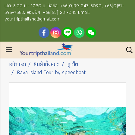
เปิด: 8.00 น.- 17.30 น. มือถือ: +66(0)99-243-8090, +66(0)81-
595-7588, ออฟฟิศ: +66(53) 281-045 Email:
yourtripthailand@gmail.com
หน้าแรก
สินค้าทั้งหมด
ภูเก็ต
Raya Island Tour by speedboat