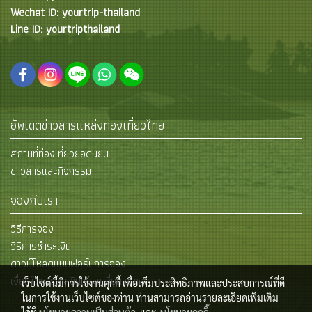
Wechat ID: yourtrip-thailand
Line ID: yourtripthailand
อัพเดตข่าวสารแหล่งท่องเที่ยวไทย
สถานที่ท่องเที่ยวยอดนิยม
ข่าวสารและกิจกรรม
จองกับเรา
วิธีการจอง
วิธีการชำระเงิน
ดาวน์โหลดแบบฟอร์มการจอง
เงื่อนไขการยกเลิกและเปลี่ยนแปลง
เว็บไซต์นี้มีการใช้งานคุกกี้ เพื่อเพิ่มประสิทธิภาพและประสบการณ์ที่ดี
ในการใช้งานเว็บไซต์ของท่าน ท่านสามารถอ่านรายละเอียดเพิ่มเติม