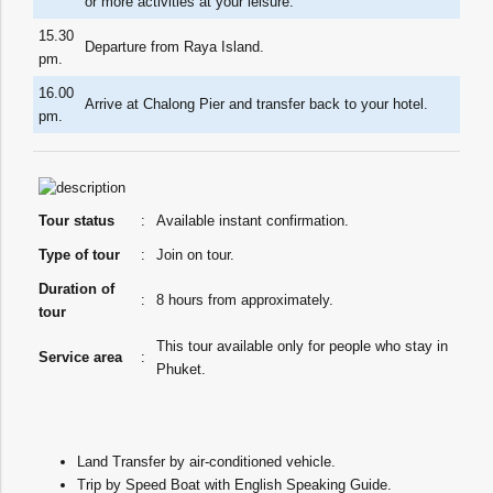
or more activities at your leisure.
15.30
Departure from Raya Island.
pm.
16.00
Arrive at Chalong Pier and transfer back to your hotel.
pm.
Tour status
:
Available instant confirmation.
Type of tour
:
Join on tour.
Duration of
:
8 hours from approximately.
tour
This tour available only for people who stay in
Service area
:
Phuket.
Land Transfer by air-conditioned vehicle.
Trip by Speed Boat with English Speaking Guide.