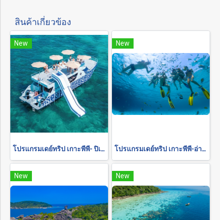
สินค้าเกี่ยวข้อง
New
New
โปรแกรมเดย์ทริป เกาะพีพี- ปิเละลากูน-เกาะไผ่-เกาะไม้ท่อน (เล่นกิจกรรมและชมพระอาทิตย์ตกกับเรือฉลามวาฬ)
โปรแกรมเดย์ทริป เกาะพีพี-อ่าวมาหยา-ปิเละลากูน-เกาะไม้ไผ่
New
New