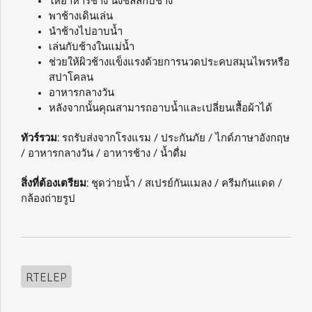
ให้อาหารช้าง นั่งชิลล์กับช้าง
พาช้างเดินเล่น
นำช้างไปอาบน้ำ
เล่นกับช้างในแม่น้ำ
ช่วยให้ผิวช้างแข็งแรงด้วยการนวดประคบสมุนไพรหรือ
สปาโคลน
อาหารกลางวัน
หลังจากนั้นคุณสามารถอาบน้ำและเปลี่ยนเสื้อผ้าได้
ทัวร์รวม:
รถรับส่งจากโรงแรม / ประกันภัย / ไกด์ภาษาอังกฤษ
/ อาหารกลางวัน / อาหารช้าง / น้ำดื่ม
สิ่งที่ต้องเตรียม:
ชุดว่ายน้ำ / สเปรย์กันแมลง / ครีมกันแดด /
กล้องถ่ายรูป
RTELEP