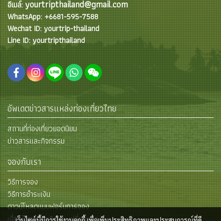
yourtripthailand@gmail.com
อีเมล์:
WhatsApp: +6681-595-7588
Wechat ID: yourtrip-thailand
Line ID: yourtripthailand
อัพเดตข่าวสารแหล่งท่องเที่ยวไทย
สถานที่ท่องเที่ยวยอดนิยม
ข่าวสารและกิจกรรม
จองกับเรา
วิธีการจอง
วิธีการชำระเงิน
ดาวน์โหลดแบบฟอร์มการจอง
เงื่อนไขการยกเลิกและเปลี่ยนแปลง
เว็บไซต์นี้มีการใช้งานคุกกี้ เพื่อเพิ่มประสิทธิภาพและประสบการณ์ที่ดี