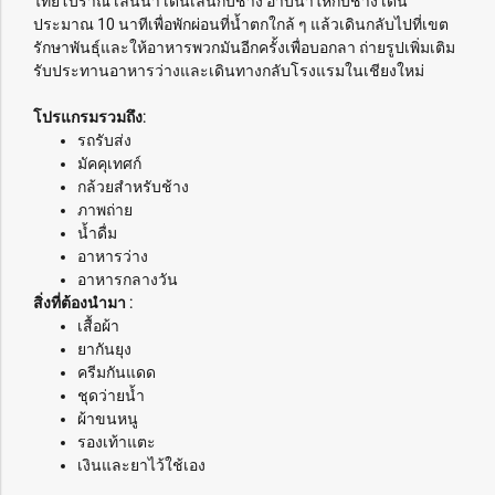
ไทยโบราณ เล่นน้ำ เดินเล่นกับช้าง อาบน้ำให้กับช้าง เดิน
ประมาณ 10 นาทีเพื่อพักผ่อนที่น้ำตกใกล้ ๆ แล้วเดินกลับไปที่เขต
รักษาพันธุ์และให้อาหารพวกมันอีกครั้งเพื่อบอกลา ถ่ายรูปเพิ่มเติม
รับประทานอาหารว่างและเดินทางกลับโรงแรมในเชียงใหม่
โปรแกรมรวมถึง:
รถรับส่ง
มัคคุเทศก์
กล้วยสำหรับช้าง
ภาพถ่าย
น้ำดื่ม
อาหารว่าง
อาหารกลางวัน
สิ่งที่ต้องนำมา :
เสื้อผ้า
ยากันยุง
ครีมกันแดด
ชุดว่ายน้ำ
ผ้าขนหนู
รองเท้าแตะ
เงินและยาไว้ใช้เอง