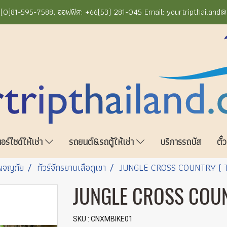
+66(0)81-595-7588, ออฟฟิศ: +66(53) 281-045 Email: yourtripthailand
ร์ไซด์ให้เช่า
รถยนต์&รถตู้ให้เช่า
บริการรถบัส
ตั๋
์ผจญภัย
ทัวร์จักรยานเสือภูเขา
JUNGLE CROSS COUNTRY ( 
JUNGLE CROSS COUNT
SKU : CNXMBIKE01