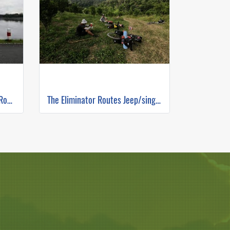
Chiang mai Cultural Infusion Road Ride ( Mountain Biking )
The Eliminator Routes Jeep/single track ( Mountain Biking )