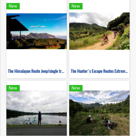
New
New
The Himalayan Route Jeep/single track ( Mountain Biking )
The Hunter's Escape Routes Extreme DH Single Track ( Mountain Biking )
New
New