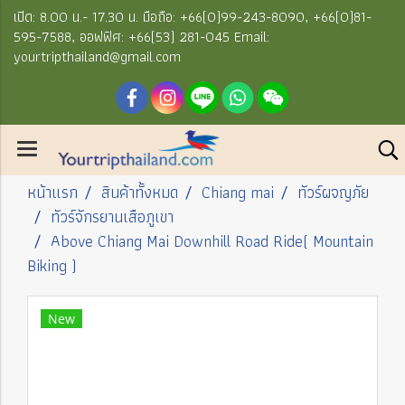
เปิด: 8.00 น.- 17.30 น. มือถือ: +66(0)99-243-8090, +66(0)81-
595-7588, ออฟฟิศ: +66(53) 281-045 Email:
yourtripthailand@gmail.com
หน้าแรก
สินค้าทั้งหมด
Chiang mai
ทัวร์ผจญภัย
ทัวร์จักรยานเสือภูเขา
Above Chiang Mai Downhill Road Ride( Mountain
Biking )
New