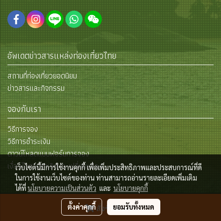
อัพเดตข่าวสารแหล่งท่องเที่ยวไทย
สถานที่ท่องเที่ยวยอดนิยม
ข่าวสารและกิจกรรม
จองกับเรา
วิธีการจอง
วิธีการชำระเงิน
ดาวน์โหลดแบบฟอร์มการจอง
เงื่อนไขการยกเลิกและเปลี่ยนแปลง
เว็บไซต์นี้มีการใช้งานคุกกี้ เพื่อเพิ่มประสิทธิภาพและประสบการณ์ที่ดี
ในการใช้งานเว็บไซต์ของท่าน ท่านสามารถอ่านรายละเอียดเพิ่มเติม
ได้ที่
นโยบายความเป็นส่วนตัว
และ
นโยบายคุกกี้
© Copyright 2015 All Rights Reserved
ตั้งค่าคุกกี้
ยอมรับทั้งหมด
สั่งซื้อสินค้า
Powered by
MakeWebEasy.com