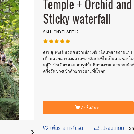
Temple + Orchid and 
Sticky waterfall
SKU : CNXFUSEE12
ดอยสุเทพเป็นจุดชมวิวเมืองเชียงใหม่ที่สวยงามแบ
เปี่ยมด้วยความงดงามของศิลปะที่ไม่เป็นสองรองใค
อยู่ในป่าเขียวชอุ่ม ชมรูปปั้นที่สวยงามและศาลเจ้าอั
ครึ่งวันช่วงเช้าด้วยการแวะที่น้ำตก
สั่งซื้อสินค้า
เพิ่มรายการโปรด
เปรียบเทียบ
Sh