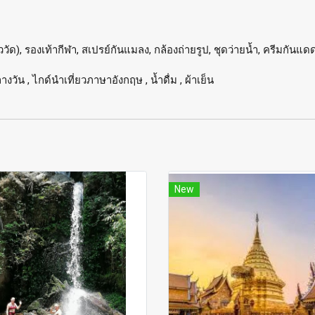
ัด), รองเท้ากีฬา, สเปรย์กันแมลง, กล้องถ่ายรูป, ชุดว่ายน้ำ, ครีมกันแด
างวัน , ไกด์นำเที่ยวภาษาอังกฤษ , น้ำดื่ม , ผ้าเย็น
New