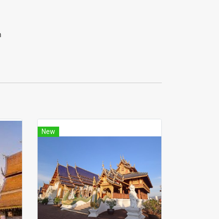
ด
New