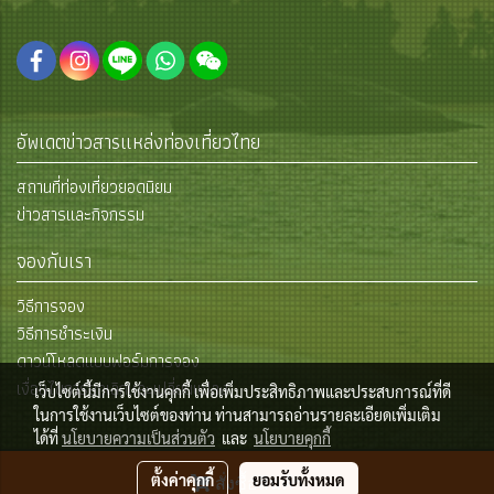
อัพเดตข่าวสารแหล่งท่องเที่ยวไทย
สถานที่ท่องเที่ยวยอดนิยม
ข่าวสารและกิจกรรม
จองกับเรา
วิธีการจอง
วิธีการชำระเงิน
ดาวน์โหลดแบบฟอร์มการจอง
เงื่อนไขการยกเลิกและเปลี่ยนแปลง
เว็บไซต์นี้มีการใช้งานคุกกี้ เพื่อเพิ่มประสิทธิภาพและประสบการณ์ที่ดี
ในการใช้งานเว็บไซต์ของท่าน ท่านสามารถอ่านรายละเอียดเพิ่มเติม
ได้ที่
นโยบายความเป็นส่วนตัว
และ
นโยบายคุกกี้
© Copyright 2015 All Rights Reserved
ตั้งค่าคุกกี้
ยอมรับทั้งหมด
สั่งซื้อสินค้า