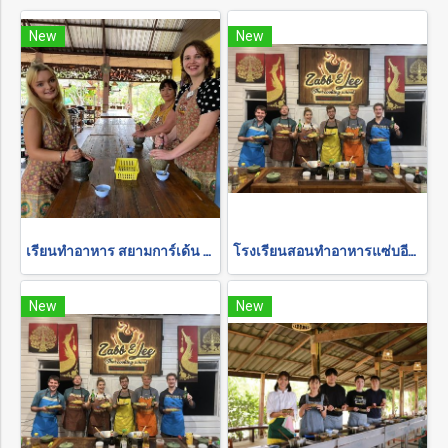
New
New
เรียนทำอาหาร สยามการ์เด้น ครึ่งวันบ่าย
โรงเรียนสอนทำอาหารแซ่บอีหลี(ในฟาร์ม) ครึ่งวัน เย็น
New
New