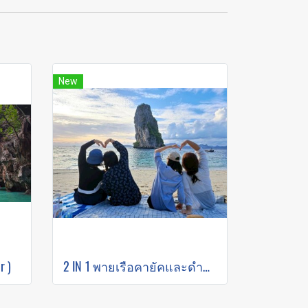
New
r )
2 IN 1 พายเรือคายัคและดำน้ำตื้นที่เกาะห้อง (โดยเรือหางยาว)