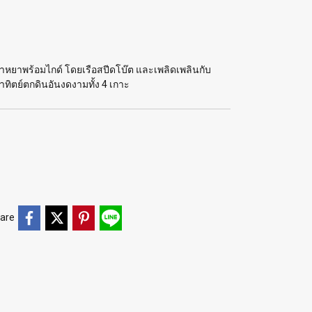
าหยาพร้อมไกด์ โดยเรือสปีดโบ๊ต และเพลิดเพลินกับ
ทิตย์ตกดินอันงดงามทั้ง 4 เกาะ
are