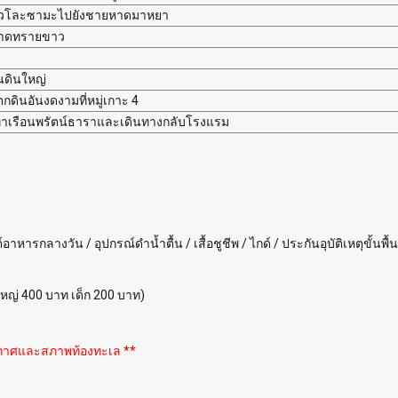
่าวโละซามะไปยังชายหาดมาหยา
าดทรายขาว
่นดินใหญ่
ดินอันงดงามที่หมู่เกาะ 4
่ท่าเรือนพรัตน์ธาราและเดินทางกลับโรงแรม
อาหารกลางวัน / อุปกรณ์ดำน้ำตื้น / เสื้อชูชีพ / ไกด์ / ประกันอุบัติเหตุขั้นพื
ู้ใหญ่ 400 บาท เด็ก 200 บาท)
ากาศและสภาพท้องทะเล **