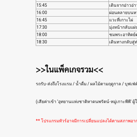
15:45
เดินจากอ่าวอ
16:00
ผ่อนคลายบนห
16:45
แวะที่เกาะไผ่
17:30
มุ่งหน้ากลับแผ
18:00
ชมพระอาทิตย์ตก
18:30
เดินทางกลับสู
>>ในแพ็คเกจรวม<<
รถรับ-ส่งถึงโรงแรม / น้ำดื่ม / ผลไม้ตามฤดูกาล / บุฟเฟ่ต์
(เสียค่าเข้า 'อุทยานแห่งชาติหาดนพรัตน์-หมู่เกาะพีพี' ผ
** โปรแกรมทัวร์อาจมีการเปลี่ยนแปลงได้ตามสภาพอ