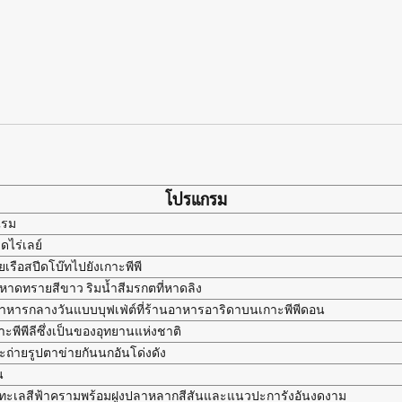
โปรแกรม
แรม
ดไร่เลย์
เรือสปีดโบ๊ทไปยังเกาะพีพี
วหาดทรายสีขาว ริมน้ำสีมรกตที่หาดลิง
อาหารกลางวันแบบบุฟเฟ่ต์ที่ร้านอาหารอาริดาบนเกาะพีพีดอน
กาะพีพีลีซึ่งเป็นของอุทยานแห่งชาติ
ละถ่ายรูปตาข่ายกันนกอันโด่งดัง
น
้ำทะเลสีฟ้าครามพร้อมฝูงปลาหลากสีสันและแนวปะการังอันงดงาม