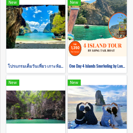
New
New
โปรแกรมเต็มวันเที่ยว เกาะห้อง ดำนํ้าชมความงามใต้ท้องทะเล (โดยเรือหางยาว)
One Day 4 Islands Snorkeling by Long Tail Boat
New
New