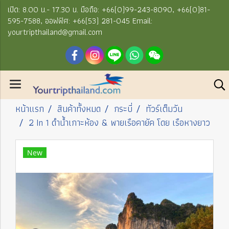
เปิด: 8.00 น.- 17.30 น. มือถือ: +66(0)99-243-8090, +66(0)81-
595-7588, ออฟฟิศ: +66(53) 281-045 Email:
yourtripthailand@gmail.com
หน้าแรก
สินค้าทั้งหมด
กระบี่
ทัวร์เต็มวัน
2 In 1 ดำน้ำเกาะห้อง & พายเรือคายัค โดย เรือหางยาว
New