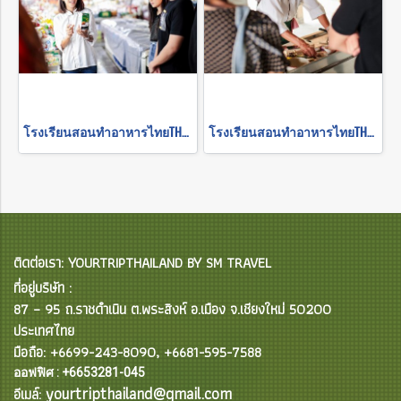
โรงเรียนสอนทำอาหารไทยTHE RICE BARN THAI COOKING FARM (เต็มวัน คอร์ส1 )
โรงเรียนสอนทำอาหารไทยTHE RICE BARN THAI COOKING FARM (เต็มวัน คอร์ส2 )
ติดต่อเรา: YOURTRIPTHAILAND BY SM TRAVEL
ที่อยู่บริษัท :
87 – 95 ถ.ราชดำเนิน ต.พระสิงห์ อ.เมือง จ.เชียงใหม่ 50200
ประเทศไทย
มือถือ: +6699-243-8090, +6681-595-7588
ออฟฟิศ : +6653281-045
yourtripthailand@gmail.com
อีเมล์: