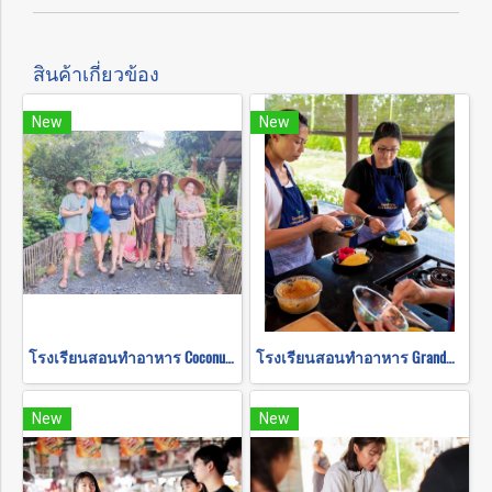
สินค้าเกี่ยวข้อง
New
New
โรงเรียนสอนทำอาหาร Coconut Shell Cookery School กโหล้งบ่าป้าว (เต็มวัน)
โรงเรียนสอนทำอาหาร Grandma's เต็มวัน
New
New