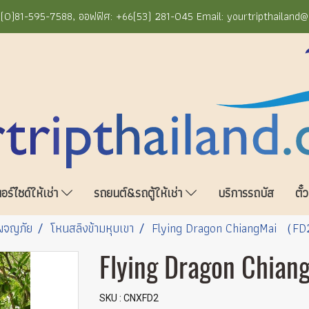
+66(0)81-595-7588, ออฟฟิศ: +66(53) 281-045 Email: yourtripthailand
ร์ไซด์ให้เช่า
รถยนต์&รถตู้ให้เช่า
บริการรถบัส
ตั๋
์ผจญภัย
โหนสลิงข้ามหุบเขา
Flying Dragon ChiangMai （F
Flying Dragon Chia
SKU : CNXFD2