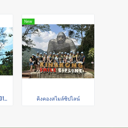
New
Flying Dragon ChiangMai （FD1ECO)
คิงคองสไมล์ซิปไลน์