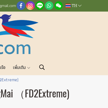
TH
@gmail.com
วเรือ
เพิ่มเติม
D2Extreme)
ngMai （FD2Extreme)