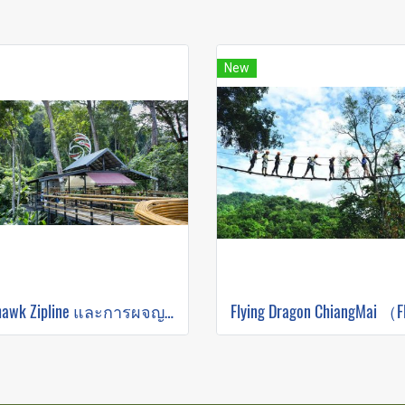
New
Skyhawk Zipline และการผจญภัย ATV (FULL COURSE)