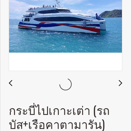
กระบี่ไปเกาะเต่า (รถ
บัส+เรือคาตามารัน)