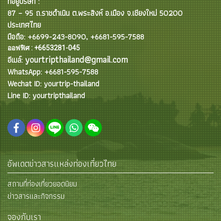
ที่อยู่บริษัท :
87 – 95 ถ.ราชดำเนิน ต.พระสิงห์ อ.เมือง จ.เชียงใหม่ 50200
ประเทศไทย
มือถือ: +6699-243-8090, +6681-595-7588
ออฟฟิศ : +6653281-045
yourtripthailand@gmail.com
อีเมล์:
WhatsApp: +6681-595-7588
Wechat ID: yourtrip-thailand
Line ID: yourtripthailand
อัพเดตข่าวสารแหล่งท่องเที่ยวไทย
สถานที่ท่องเที่ยวยอดนิยม
ข่าวสารและกิจกรรม
จองกับเรา