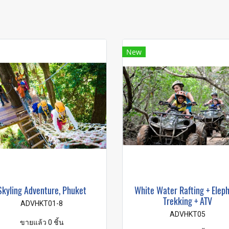
New
Skyling Adventure, Phuket
White Water Rafting + Elep
Trekking + ATV
ADVHKT01-8
ADVHKT05
ขายแล้ว 0 ชิ้น