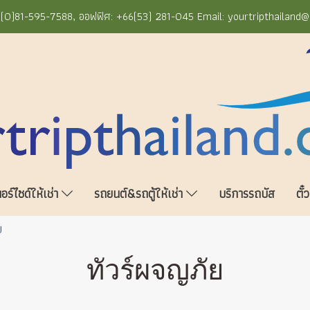
+66(0)81-595-7588, ออฟฟิศ: +66(53) 281-045 Email: yourtripthailand
ร์ไซด์ให้เช่า
รถยนต์&รถตู้ให้เช่า
บริการรถบัส
ตั๋
ย
ทัวร์ผจญภัย