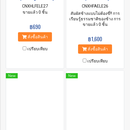
CNXHLFELE27
CNXHFAELE26
ขายแล้ว 0 ชิ้น
สัมผัสช้างแบบไม่ต้องขี่!! การ
เรียนรู้ธรรมชาติของช้าง การ
ดูแล โต้ตอบ ให้อาหาร อาบน้ำ
ขายแล้ว 0 ชิ้น
฿690
และมอบความรักให้กับช้าง
Smile Elephant Sanctuary
สั่งซื้อสินค้า
฿1,600
เป็นโครงการท่องเที่ยวเชิง
อนุรักษ์ที่มีจริยธรรมและยั่งยืน
เปรียบเทียบ
สั่งซื้อสินค้า
ตั้งอยู่ในแม่น้ำแม่แตง เชียงใหม่
ประเทศไทย เป็นความร่วมมือ
เปรียบเทียบ
ระหว่างคนไทยดั้งเดิมที่เป็นผู้
ดูแลช้างมานานหลายปีและ
ห่วงใยสุขภาพและคุณภาพชีวิต
New
New
ของช้าง