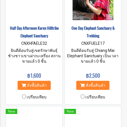
ของเชียงใหม่ไปทางใต้เพียง
ไปทางใต้เพียงหนึ่งชั่วโมง
หนึ่งชั่วโมง
Half Day Afternoon Karen Hilltribe
One Day Elephant Sanctuary &
Elephant Sanctuary
Trekking
CNXHFAELE32
CNXFUELE17
ยินดีต้อนรับสู่เขตรักษาพันธุ์
ยินดีต้อนรับสู่ Chiang Mai
ช้างชาวเขาเผ่ากะเหรี่ยง สถาน
Elephant Sanctuary เป็นเวลา
ที่ของเราตั้งอยู่ที่หมู่บ้านสบวิน
ขายแล้ว 0 ชิ้น
หลายปีที่ช้างต้องทำงานเพื่อคน
ขายแล้ว 0 ชิ้น
อำเภอแม่วาง จังหวัดเชียงใหม่
ส่วนใหญ่ทำงานในพื้นที่ที่มี
เป็นเวลาหลายร้อยปีที่ชาว
ประชากรหนาแน่นและพื้นที่
฿1,600
฿2,500
กะเหรี่ยงอาศัยและทำงานกับ
สัญจรไปมาทำให้ช้างมี
ช้างในประเทศไทย เราต้องการ
ความเครียดและหวาดกลัวมาก
สั่งซื้อสินค้า
สั่งซื้อสินค้า
แบ่งปันความรักและความ
ขึ้น เพื่อให้ช้างปลอดภัยจากการ
เคารพต่อสัตว์ที่น่าทึ่งเหล่านี้กับ
อยู่อย่างหวาดกลัว เรามุ่งนำช้าง
เปรียบเทียบ
เปรียบเทียบ
คุณ และในขณะเดียวกันก็ช่วย
กลับสู่ถิ่นทุรกันดารตาม
ปกป้องสายพันธุ์ที่ใกล้สูญพันธุ์นี้
ธรรมชาติและอาศัยอยู่ที่นั่น
ที่ศูนย์อนุรักษ์ของเรา คุณจะมี
อย่างสงบสุข
New
New
โอกาสป้อนอาหาร อาบน้ำ และ
ทำสปาโคลนเพื่อสุขภาพให้กับ
ช้างที่ได้รับการช่วยเหลือของ