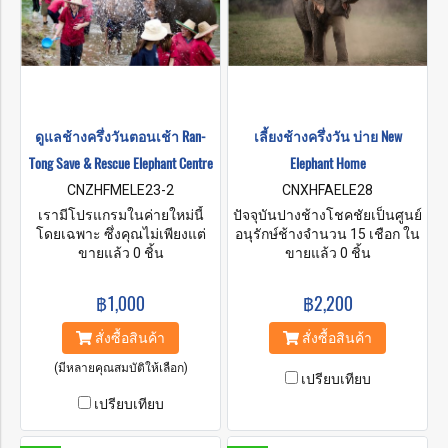
ดูแลช้างครึ่งวันตอนเช้า Ran-
เลี้ยงช้างครึ่งวัน บ่าย New
Tong Save & Rescue Elephant Centre
Elephant Home
CNZHFMELE23-2
CNXHFAELE28
เรามีโปรแกรมในค่ายใหม่นี้
ปัจจุบันปางช้างโชคชัยเป็นศูนย์
โดยเฉพาะ ซึ่งคุณไม่เพียงแต่
อนุรักษ์ช้างจำนวน 15 เชือก ใน
เล่นกับพวกเขาเท่านั้น แต่คุณ
ขายแล้ว 0 ชิ้น
อดีตพ่อเคยทำปางช้างเพื่อขี่ช้าง
ขายแล้ว 0 ชิ้น
จะได้เรียนรู้เกี่ยวกับชีวิตของ
และแสดงช้างจนท่านเสียชีวิต
พวกเขา รวมถึงวิธีทำยาและ
ลง ฉันในฐานะลูกชายคนโตกับ
฿1,000
฿2,200
การดูแลพวกเขาด้วย คุณจะขี่
แม่ของฉันที่เป็นชาวกะเหรี่ยง
พวกมันไม่ได้! แต่คุณจะได้รับ
คอยาวได้ดูแลช้างเหล่านี้และ
สั่งซื้อสินค้า
สั่งซื้อสินค้า
ความเข้าใจและเชื่อมโยงกับ
ดำเนินกิจกรรมทางจริยธรรม
ช้างของเรามากขึ้น
เราทำงานอย่างหนักเพื่อให้
(มีหลายคุณสมบัติให้เลือก)
เปรียบเทียบ
แน่ใจว่าช้างเหล่านี้มีความสุข
เปรียบเทียบ
และมอบสภาพแวดล้อมที่ดีให้
กับพวกมัน นี่คือศูนย์อนุรักษ์ช้าง
แห่งแรกของโลกที่ดำเนินการ