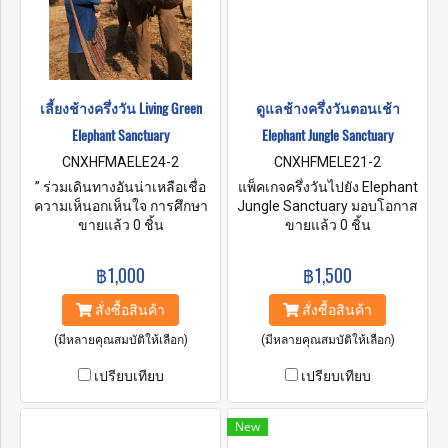
เลี้ยงช้างครึ่งวัน Living Green
ดูแลช้างครึ่งวันตอนเช้า
Elephant Sanctuary
Elephant Jungle Sanctuary
CNXHFMAELE24-2
CNXHFMELE21-2
” ร่วมเดินทางอันน่าเหลือเชื่อ
แพ็คเกจครึ่งวันไปยัง Elephant
ความเห็นอกเห็นใจ การศึกษา
Jungle Sanctuary มอบโอกาส
และการสนับสนุน เมื่อร่วมมือ
ขายแล้ว 0 ชิ้น
ที่สนุกสนานให้กับผู้มาเยือนใน
ขายแล้ว 0 ชิ้น
กัน เรารับประกันความอยู่รอด
การใช้เวลาคุณภาพกับช้างใน
ของยักษ์ใหญ่ผู้อ่อนโยนเหล่านี้
บ้านตามธรรมชาติของพวกมัน
฿1,000
฿1,500
ไปอีกหลายชั่วอายุคน ยินดี
รวมถึงได้รับข้อมูลเชิงลึกเกี่ยว
ต้อนรับสู่ Living Green
กับประวัติและพฤติกรรมของ
สั่งซื้อสินค้า
สั่งซื้อสินค้า
Elephant Sanctuary “
พวกมัน และสร้างความทรงจำ
อันน่าจดจำตลอดชีวิตของเวลา
(มีหลายคุณสมบัติให้เลือก)
(มีหลายคุณสมบัติให้เลือก)
ที่พวกมันใช้ไปกับสิ่งมหัศจรรย์
เปรียบเทียบ
เปรียบเทียบ
เหล่านี้ สัตว์.
New