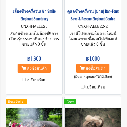
เลี้ยงช้างครึ่งวันเช้า Smile
ดูแลช้างครึ่งวัน (บ่าย) Ran-Tong
Elephant Sanctuary
Save & Rescue Elephant Centre
CNXHFMELE25
CNXHFAELE22-2
สัมผัสช้างแบบไม่ต้องขี่!! การ
เรามีโปรแกรมในค่ายใหม่นี้
เรียนรู้ธรรมชาติของช้าง การ
โดยเฉพาะ ซึ่งคุณไม่เพียงแต่
ดูแล โต้ตอบ ให้อาหาร อาบน้ำ
ขายแล้ว 0 ชิ้น
เล่นกับพวกเขาเท่านั้น แต่คุณ
ขายแล้ว 0 ชิ้น
และมอบความรักให้กับช้าง
จะได้เรียนรู้เกี่ยวกับชีวิตของ
Smile Elephant Sanctuary
พวกเขา รวมถึงวิธีทำยาและ
฿1,600
฿1,000
เป็นโครงการท่องเที่ยวเชิง
การดูแลพวกเขาด้วย คุณจะขี่
อนุรักษ์ที่มีจริยธรรมและยั่งยืน
พวกมันไม่ได้! แต่คุณจะได้รับ
สั่งซื้อสินค้า
สั่งซื้อสินค้า
ตั้งอยู่ในแม่น้ำแม่แตง เชียงใหม่
ความเข้าใจและเชื่อมโยงกับ
ประเทศไทย เป็นความร่วมมือ
ช้างของเรามากขึ้น
(มีหลายคุณสมบัติให้เลือก)
เปรียบเทียบ
ระหว่างคนไทยดั้งเดิมที่เป็นผู้
เปรียบเทียบ
ดูแลช้างมานานหลายปีและ
ห่วงใยสุขภาพและคุณภาพชีวิต
ของช้าง
Best Seller
New