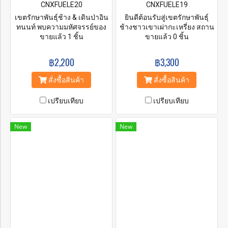
CNXFUELE20
CNXFUELE19
เขตรักษาพันธุ์ช้าง & เดินป่าอิน
ยินดีต้อนรับสู่เขตรักษาพันธุ์
ทนนท์ พบความมหัศจรรย์ของ
ช้างชาวเขาเผ่ากะเหรี่ยง สถาน
ช้าง Green Elephant
ขายแล้ว 1 ชิ้น
ปฏิบัติธรรมของเราตั้งอยู่ที่
ขายแล้ว 0 ชิ้น
Sanctuary มอบโอกาสที่ยอด
หมู่บ้านสบวิน อำเภอแม่วาง
เยี่ยมให้ผู้เยี่ยมชมได้รู้จักช้างที่
จังหวัดเชียงใหม่ เป็นเวลาหลาย
฿2,200
฿3,300
น่าทึ่งของเราและได้รับความรู้
ร้อยปีที่ชาวกะเหรี่ยงอาศัยและ
เกี่ยวกับกิจวัตรประจำวันและ
ทำงานกับช้างในประเทศไทย
สั่งซื้อสินค้า
สั่งซื้อสินค้า
พฤติกรรมของพวกมัน สัมผัส
เราต้องการแบ่งปันความรักและ
ชีวิตกับช้างที่อยู่ในแบบ
ความเคารพต่อสัตว์ที่น่าทึ่ง
เปรียบเทียบ
เปรียบเทียบ
ธรรมชาติ สถานที่ที่ปลอดภัย
เหล่านี้กับคุณ และในขณะ
และสิ่งแวดล้อมที่ยั่งยืนซึ่งราย
เดียวกันก็ช่วยปกป้องสายพันธุ์ที่
ล้อมไปด้วยทิวทัศน์ป่าเขาอัน
ใกล้สูญพันธุ์นี้ ที่ศูนย์อนุรักษ์
New
New
สวยงามที่ช้างจะเดินไปมาได้
ของเรา คุณจะมีโอกาสป้อน
อย่างอิสระ
อาหาร อาบน้ำ และทำสปา
โคลนเพื่อสุขภาพให้กับช้างที่ได้
รับการช่วยเหลือของเราในพื้นที่
ที่มีธรรมชาติสวยงามซึ่งอยู่ห่าง
จากเมืองเก่าทางประวัติศาสตร์
ของเชียงใหม่ไปทางใต้เพียง
หนึ่งชั่วโมง