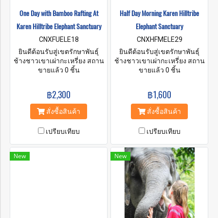
One Day with Bamboo Rafting At
Half Day Morning Karen Hilltribe
Karen Hilltribe Elephant Sanctuary
Elephant Sanctuary
CNXFUELE18
CNXHFMELE29
ยินดีต้อนรับสู่เขตรักษาพันธุ์
ยินดีต้อนรับสู่เขตรักษาพันธุ์
ช้างชาวเขาเผ่ากะเหรี่ยง สถาน
ช้างชาวเขาเผ่ากะเหรี่ยง สถาน
ปฏิบัติธรรมของเราตั้งอยู่ที่
ขายแล้ว 0 ชิ้น
ที่ของเราตั้งอยู่ที่หมู่บ้านสบวิน
ขายแล้ว 0 ชิ้น
หมู่บ้านสบวิน อำเภอแม่วาง
อำเภอแม่วาง จังหวัดเชียงใหม่
จังหวัดเชียงใหม่ เป็นเวลาหลาย
เป็นเวลาหลายร้อยปีที่ชาว
฿2,300
฿1,600
ร้อยปีที่ชาวกะเหรี่ยงอาศัยและ
กะเหรี่ยงอาศัยและทำงานกับ
ทำงานกับช้างในประเทศไทย
ช้างในประเทศไทย เราต้องการ
สั่งซื้อสินค้า
สั่งซื้อสินค้า
เราต้องการแบ่งปันความรักและ
แบ่งปันความรักและความ
ความเคารพต่อสัตว์ที่น่าทึ่ง
เคารพต่อสัตว์ที่น่าทึ่งเหล่านี้กับ
เปรียบเทียบ
เปรียบเทียบ
เหล่านี้กับคุณ และในขณะ
คุณ และในขณะเดียวกันก็ช่วย
เดียวกันก็ช่วยปกป้องสายพันธุ์ที่
ปกป้องสายพันธุ์ที่ใกล้สูญพันธุ์นี้
ใกล้สูญพันธุ์นี้ ที่ศูนย์อนุรักษ์
ที่ศูนย์อนุรักษ์ของเรา คุณจะมี
New
New
ของเรา คุณจะมีโอกาสป้อน
โอกาสป้อนอาหาร อาบน้ำ และ
อาหาร อาบน้ำ และทำสปา
ทำสปาโคลนเพื่อสุขภาพให้กับ
โคลนเพื่อสุขภาพให้กับช้างที่ได้
ช้างที่ได้รับการช่วยเหลือของ
รับการช่วยเหลือของเราในพื้นที่
เราในพื้นที่ที่มีธรรมชาติ
ที่มีธรรมชาติสวยงามซึ่งอยู่ห่าง
สวยงามซึ่งอยู่ห่างจากเมืองเก่า
จากเมืองเก่าทางประวัติศาสตร์
ทางประวัติศาสตร์ของเชียงใหม่