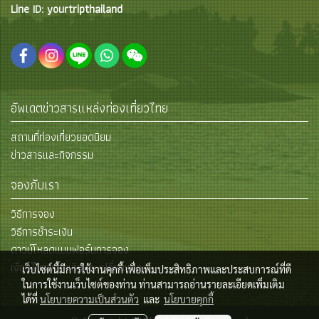
Line ID: yourtripthailand
อัพเดตข่าวสารแหล่งท่องเที่ยวไทย
สถานที่ท่องเที่ยวยอดนิยม
ข่าวสารและกิจกรรม
จองกับเรา
วิธีการจอง
วิธีการชำระเงิน
ดาวน์โหลดแบบฟอร์มการจอง
เงื่อนไขการยกเลิกและเปลี่ยนแปลง
เว็บไซต์นี้มีการใช้งานคุกกี้ เพื่อเพิ่มประสิทธิภาพและประสบการณ์ที่ดี
ในการใช้งานเว็บไซต์ของท่าน ท่านสามารถอ่านรายละเอียดเพิ่มเติม
ได้ที่
นโยบายความเป็นส่วนตัว
และ
นโยบายคุกกี้