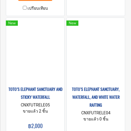
เราทำงานอย่างหนักเพื่อให้
เปรียบเทียบ
แน่ใจว่าช้างเหล่านี้มีความสุข
และมอบสภาพแวดล้อมที่ดีให้
กับพวกมัน นี่คือศูนย์อนุรักษ์ช้าง
New
New
แห่งแรกของโลกที่ดำเนินการ
โดยชนเผ่ากะเหรี่ยงคอยาว!
TOTO’S ELEPHANT SANCTUARY AND
TOTO’S ELEPHANT SANCTUARY,
STICKY WATERFALL
WATERFALL, AND WHITE WATER
RAFTING
CNXFUTRELE05
ขายแล้ว 2 ชิ้น
CNXFUTRELE04
ขายแล้ว 0 ชิ้น
฿2,000