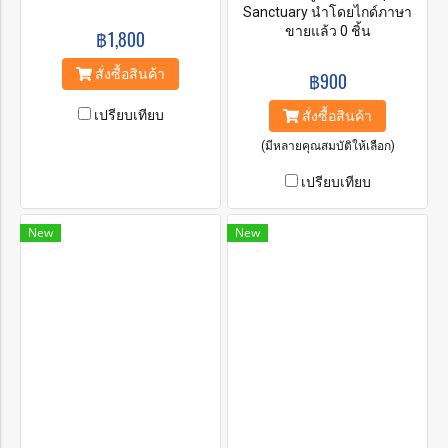
Sanctuary นำโดยไกด์ภาษา
อังกฤษ จากนั้นเตรียมอาหารให้
ขายแล้ว 0 ชิ้น
฿1,800
ช้าง เช่น กล้วย แตงโม อ้อย
และสิ่งของอื่นๆ ที่ช้างกินได้
สั่งซื้อสินค้า
฿900
หลังจากนั้นเดินทางขึ้นเขา
พร้อมช้าง เมื่อมาถึงสปาโคลนก็
เปรียบเทียบ
สั่งซื้อสินค้า
สามารถร่วมเล่นโคลนกับช้าง
จากนั้นเดินตามช้างไปยังสระ
(มีหลายคุณสมบัติให้เลือก)
น้ำธรรมชาติในลำธารที่เกิด
เปรียบเทียบ
จากภูเขา และกิจกรรมสุดท้าย
การทำยาสมุนไพร อาบน้ำและ
แวะรับประทานอาหารกลางวัน
New
New
ขับรถกลับโรงแรมจะถึงภายใน
บ่าย 2 โมง