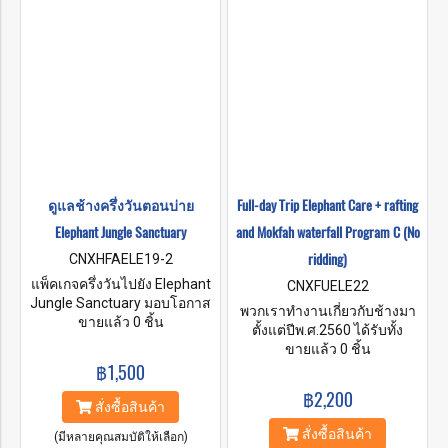
ดูแลช้างครึ่งวันตอนบ่าย
Full-day Trip Elephant Care + rafting
Elephant Jungle Sanctuary
and Mokfah waterfall Program C (No
ridding)
CNXHFAELE19-2
แพ็คเกจครึ่งวันไปยัง Elephant
CNXFUELE22
Jungle Sanctuary มอบโอกาส
พวกเราทำงานเกี่ยวกับช้างมา
ที่สนุกสนานให้กับผู้มาเยือนใน
ขายแล้ว 0 ชิ้น
ตั้งแต่ปีพ.ศ.2560 ได้รับทั้ง
การใช้เวลาคุณภาพกับช้างใน
ประสบการณ์และความรู้ที่แสน
ขายแล้ว 0 ชิ้น
บ้านตามธรรมชาติของพวกมัน
฿1,500
ล้ำค่ามากมาย และมีเป้าหมาย
รวมถึงได้รับข้อมูลเชิงลึกเกี่ยว
ว่าจะสร้างอนาคตที่ดีและมอบ
฿2,200
กับประวัติและพฤติกรรมของ
ความสุขให้แก่ช้างของเรา
สั่งซื้อสินค้า
พวกมัน และสร้างความทรงจำ
สั่งซื้อสินค้า
อันน่าจดจำตลอดชีวิตของเวลา
(มีหลายคุณสมบัติให้เลือก)