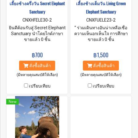
เลี้ยงช้างครึ่งวัน Secret Elephant
เลี้ยงช้างเต็มวัน Living Green
Sanctuary
Elephant Sanctuary
CNXHFELE30-2
CNXFUELE23-2
ยินดีต้อนรับสู่ Secret Elephant
” ร่วมเดินทางอันน่าเหลือเชื่อ
Sanctuary นำโดยไกด์ภาษา
ความเห็นอกเห็นใจ การศึกษา
อังกฤษ จากนั้นเตรียมอาหารให้
ขายแล้ว 0 ชิ้น
และการสนับสนุน เมื่อร่วมมือ
ขายแล้ว 0 ชิ้น
ช้าง เช่น กล้วย แตงโม อ้อย
กัน เรารับประกันความอยู่รอด
และสิ่งของอื่นๆ ที่ช้างกินได้
ของยักษ์ใหญ่ผู้อ่อนโยนเหล่านี้
฿700
฿1,500
หลังจากนั้นเดินทางขึ้นเขา
ไปอีกหลายชั่วอายุคน ยินดี
พร้อมช้าง เมื่อมาถึงสปาโคลนก็
ต้อนรับสู่ Living Green
สั่งซื้อสินค้า
สั่งซื้อสินค้า
สามารถร่วมเล่นโคลนกับช้าง
Elephant Sanctuary “
จากนั้นเดินตามช้างไปยังสระ
(มีหลายคุณสมบัติให้เลือก)
(มีหลายคุณสมบัติให้เลือก)
น้ำธรรมชาติในลำธารที่เกิด
เปรียบเทียบ
เปรียบเทียบ
จากภูเขา และกิจกรรมสุดท้าย
การทำยาสมุนไพร อาบน้ำและ
แวะรับประทานอาหารกลางวัน
New
ขับรถกลับโรงแรมจะถึงภายใน
บ่าย 2 โมง