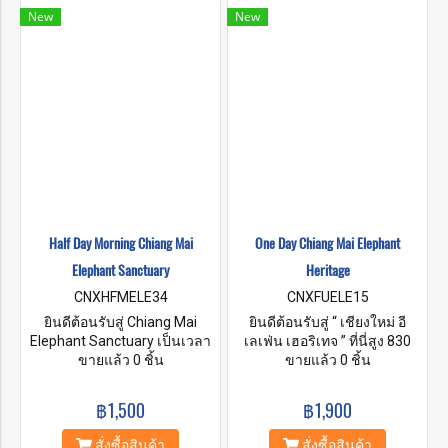
New
New
Half Day Morning Chiang Mai
One Day Chiang Mai Elephant
Elephant Sanctuary
Heritage
CNXHFMELE34
CNXFUELE15
ยินดีต้อนรับสู่ Chiang Mai
ยินดีต้อนรับสู่ “ เชียงใหม่ อี
Elephant Sanctuary เป็นเวลา
เลเฟ่น เฮอริเทจ ” ที่นี่สูง 830
หลายปีที่ช้างต้องทำงานแทน
ขายแล้ว 0 ชิ้น
เมตรจากระดับน้ำทะเล เขต
ขายแล้ว 0 ชิ้น
คน ส่วนใหญ่ทำงานในพื้นที่ที่มี
รักษาพันธุ์ช้างของเรามีอากาศ
ประชากรหนาแน่นและพื้นที่
บริสุทธิ์ อากาศดีในพื้นที่อุทยาน
฿1,500
฿1,900
สัญจรไปมาทำให้ช้างมี
แห่งชาติดอยอินทนนท์ ที่นี่เรา
ความเครียดและหวาดกลัวมาก
จะพาคุณใกล้ชิดกับช้างด้วยการ
สั่งซื้อสินค้า
สั่งซื้อสินค้า