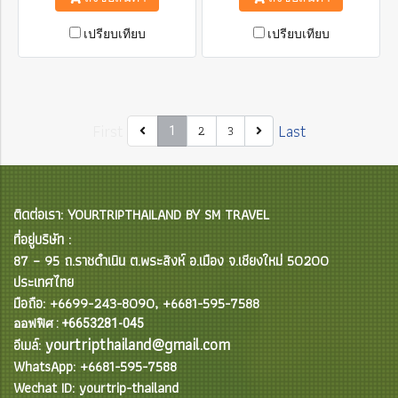
ขึ้น เพื่อให้ช้างปลอดภัยจากการ
ดูแลอย่างดี คุณจะเพลิดเพลิน
อยู่อย่างหวาดกลัว เรามุ่งนำช้าง
กับกิจกรรมช้างตามจริยธรรม
เปรียบเทียบ
เปรียบเทียบ
กลับสู่ถิ่นตามธรรมชาติและ
เต็มวันในตอนเช้าเราจะแจ้งให้
อาศัยอยู่ที่นั่นอย่างสงบสุข
คุณทราบเกี่ยวกับชีวิตของช้าง
เรียนรู้วิธีการโต้ตอบกับช้าง
และมูลนิธิชุมชน และสนุกกับ
การอาบน้ำ ทำสปาโคลนกับ
พวกเขา หลังจากโปรแกรมการ
First
Last
2
3
1
ดูแลช้าง คุณสามารถเดินไป
น้ำตกที่สวยงาม โปรแกรม
ทั้งหมดของเราจะทำให้คุณได้
รับประสบการณ์ที่น่าทึ่งอย่าง
แน่นอน !!!
ติดต่อเรา: YOURTRIPTHAILAND BY SM TRAVEL
ที่อยู่บริษัท :
87 – 95 ถ.ราชดำเนิน ต.พระสิงห์ อ.เมือง จ.เชียงใหม่ 50200
ประเทศไทย
มือถือ: +6699-243-8090, +6681-595-7588
ออฟฟิศ : +6653281-045
yourtripthailand@gmail.com
อีเมล์:
WhatsApp: +6681-595-7588
Wechat ID: yourtrip-thailand