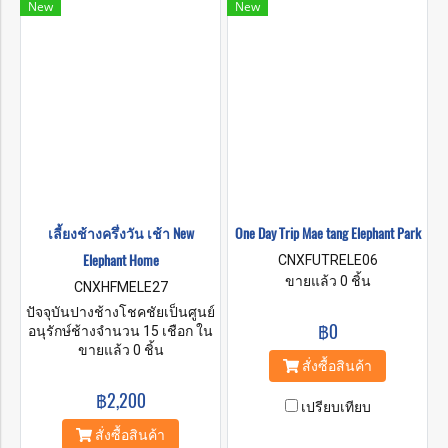
New
New
โดยชนเผ่ากะเหรี่ยงคอยาว!
เลี้ยงช้างครึ่งวัน เช้า New
One Day Trip Mae tang Elephant Park
Elephant Home
CNXFUTRELE06
ขายแล้ว 0 ชิ้น
CNXHFMELE27
ปัจจุบันปางช้างโชคชัยเป็นศูนย์
฿0
อนุรักษ์ช้างจำนวน 15 เชือก ใน
อดีตพ่อเคยทำปางช้างเพื่อขี่ช้าง
ขายแล้ว 0 ชิ้น
สั่งซื้อสินค้า
และแสดงช้างจนท่านเสียชีวิต
ลง ฉันในฐานะลูกชายคนโตกับ
฿2,200
แม่ของฉันที่เป็นชาวกะเหรี่ยง
เปรียบเทียบ
คอยาวได้ดูแลช้างเหล่านี้และ
สั่งซื้อสินค้า
ดำเนินกิจกรรมทางจริยธรรม