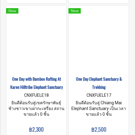
และสิ่งแวดล้อมที่ยั่งยืนซึ่งราย
เดียวกันก็ช่วยปกป้องสายพันธุ์ที่
ล้อมไปด้วยทิวทัศน์ป่าเขาอัน
ใกล้สูญพันธุ์นี้ ที่ศูนย์อนุรักษ์
New
New
สวยงามที่ช้างจะเดินไปมาได้
ของเรา คุณจะมีโอกาสป้อน
อย่างอิสระ
อาหาร อาบน้ำ และทำสปา
โคลนเพื่อสุขภาพให้กับช้างที่ได้
รับการช่วยเหลือของเราในพื้นที่
ที่มีธรรมชาติสวยงามซึ่งอยู่ห่าง
จากเมืองเก่าทางประวัติศาสตร์
ของเชียงใหม่ไปทางใต้เพียง
หนึ่งชั่วโมง
One Day with Bamboo Rafting At
One Day Elephant Sanctuary &
Karen Hilltribe Elephant Sanctuary
Trekking
CNXFUELE18
CNXFUELE17
ยินดีต้อนรับสู่เขตรักษาพันธุ์
ยินดีต้อนรับสู่ Chiang Mai
ช้างชาวเขาเผ่ากะเหรี่ยง สถาน
Elephant Sanctuary เป็นเวลา
ปฏิบัติธรรมของเราตั้งอยู่ที่
ขายแล้ว 0 ชิ้น
หลายปีที่ช้างต้องทำงานเพื่อคน
ขายแล้ว 0 ชิ้น
หมู่บ้านสบวิน อำเภอแม่วาง
ส่วนใหญ่ทำงานในพื้นที่ที่มี
จังหวัดเชียงใหม่ เป็นเวลาหลาย
ประชากรหนาแน่นและพื้นที่
฿2,300
฿2,500
ร้อยปีที่ชาวกะเหรี่ยงอาศัยและ
สัญจรไปมาทำให้ช้างมี