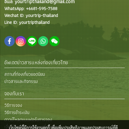
yourtripthailand@gmail.com
อีเมล์:
WhatsApp: +6681-595-7588
Wechat ID: yourtrip-thailand
Line ID: yourtripthailand
อัพเดตข่าวสารแหล่งท่องเที่ยวไทย
สถานที่ท่องเที่ยวยอดนิยม
ข่าวสารและกิจกรรม
จองกับเรา
วิธีการจอง
วิธีการชำระเงิน
ดาวน์โหลดแบบฟอร์มการจอง
เงื่อนไขการยกเลิกและเปลี่ยนแปลง
เว็บไซต์นี้มีการใช้งานคุกกี้ เพื่อเพิ่มประสิทธิภาพและประสบการณ์ที่ดี