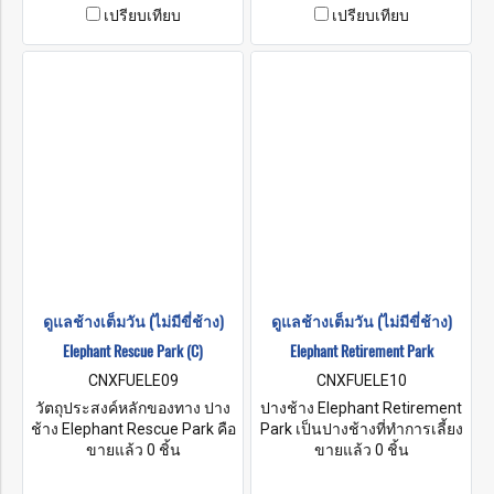
ยังสามารถเดินเตร่ได้อย่าง
โยบายในการจัดการช่วยเหลือ
เปรียบเทียบ
เปรียบเทียบ
อิสระและใช้ชีวิตอย่างเป็น
ชีวิตช้างและปรับปรุงคุณภาพ
ธรรมชาติที่สุด ตั้งอยู่ในอำเภอ
ชีวิตของพวกเขาให้ดีขึ้น นัก
แม่วาง จังหวัดเชียงใหม่ ค่ายที่มี
ท่องเที่ยวหรืออาสาสมัครจะได้
จริยธรรมและยั่งยืนของเราล้อม
เข้าร่วมสัมผัสกับความ
รอบด้วยป่าเขตร้อนอันเขียว
เพลิดเพลินของเหล่าช้าง สัมผัส
ชอุ่ม ที่ซึ่งช้างของเราสามารถ
ความรักจากช้างที่มีต่อมนุษย์
ออกไปหาอาหารด้วยตัวเองและ
เพลิดเพลินกับการอาบน้ำใน
แม่น้ำที่ไหลผ่านแคมป์
ดูแลช้างเต็มวัน (ไม่มีขี่ช้าง)
ดูแลช้างเต็มวัน (ไม่มีขี่ช้าง)
Elephant Rescue Park (C)
Elephant Retirement Park
CNXFUELE09
CNXFUELE10
วัตถุประสงค์หลักของทาง ปาง
ปางช้าง Elephant Retirement
ช้าง Elephant Rescue Park คือ
Park เป็นปางช้างที่ทำการเลี้ยง
การให้สภาพแวดล้อมที่
ขายแล้ว 0 ชิ้น
และดูแลช้าง ปางช้างมีนโย
ขายแล้ว 0 ชิ้น
ปลอดภัย, ความรักและมีความ
บายที่เข้มงวดเกี่ยวกับการรักษา
ปลอดภัยสำหรับสัตว์ที่สวยงาม
ช้าง ไม่อนุญาตให้มีการขี่ช้าง