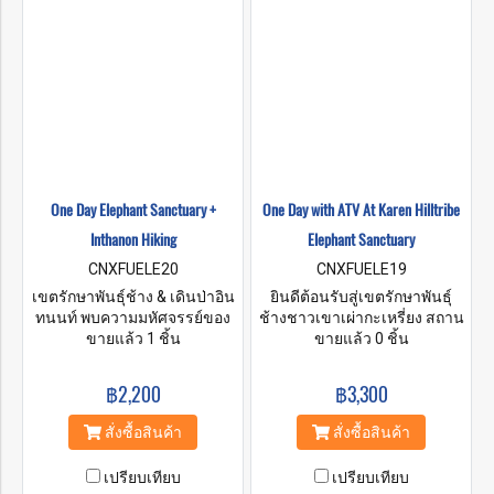
One Day Elephant Sanctuary +
One Day with ATV At Karen Hilltribe
Inthanon Hiking
Elephant Sanctuary
CNXFUELE20
CNXFUELE19
เขตรักษาพันธุ์ช้าง & เดินป่าอิน
ยินดีต้อนรับสู่เขตรักษาพันธุ์
ทนนท์ พบความมหัศจรรย์ของ
ช้างชาวเขาเผ่ากะเหรี่ยง สถาน
ช้าง Green Elephant
ขายแล้ว 1 ชิ้น
ปฏิบัติธรรมของเราตั้งอยู่ที่
ขายแล้ว 0 ชิ้น
Sanctuary มอบโอกาสที่ยอด
หมู่บ้านสบวิน อำเภอแม่วาง
เยี่ยมให้ผู้เยี่ยมชมได้รู้จักช้างที่
จังหวัดเชียงใหม่ เป็นเวลาหลาย
฿2,200
฿3,300
น่าทึ่งของเราและได้รับความรู้
ร้อยปีที่ชาวกะเหรี่ยงอาศัยและ
เกี่ยวกับกิจวัตรประจำวันและ
ทำงานกับช้างในประเทศไทย
สั่งซื้อสินค้า
สั่งซื้อสินค้า
พฤติกรรมของพวกมัน สัมผัส
เราต้องการแบ่งปันความรักและ
ชีวิตกับช้างที่อยู่ในแบบ
ความเคารพต่อสัตว์ที่น่าทึ่ง
เปรียบเทียบ
เปรียบเทียบ
ธรรมชาติ สถานที่ที่ปลอดภัย
เหล่านี้กับคุณ และในขณะ