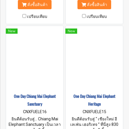
ทำงานกับช้างในประเทศไทย
ความเครียดและหวาดกลัวมาก
สั่งซื้อสินค้า
สั่งซื้อสินค้า
เราต้องการแบ่งปันความรักและ
ขึ้น เพื่อให้ช้างปลอดภัยจากการ
ความเคารพต่อสัตว์ที่น่าทึ่ง
อยู่อย่างหวาดกลัว เรามุ่งนำช้าง
เปรียบเทียบ
เปรียบเทียบ
เหล่านี้กับคุณ และในขณะ
กลับสู่ถิ่นทุรกันดารตาม
เดียวกันก็ช่วยปกป้องสายพันธุ์ที่
ธรรมชาติและอาศัยอยู่ที่นั่น
ใกล้สูญพันธุ์นี้ ที่ศูนย์อนุรักษ์
อย่างสงบสุข
New
New
ของเรา คุณจะมีโอกาสป้อน
อาหาร อาบน้ำ และทำสปา
โคลนเพื่อสุขภาพให้กับช้างที่ได้
รับการช่วยเหลือของเราในพื้นที่
ที่มีธรรมชาติสวยงามซึ่งอยู่ห่าง
จากเมืองเก่าทางประวัติศาสตร์
ของเชียงใหม่ไปทางใต้เพียง
หนึ่งชั่วโมง
One Day Chiang Mai Elephant
One Day Chiang Mai Elephant
Sanctuary
Heritage
CNXFUELE16
CNXFUELE15
ยินดีต้อนรับสู่... Chiang Mai
ยินดีต้อนรับสู่ “ เชียงใหม่ อี
Elephant Sanctuary เป็นเวลา
เลเฟ่น เฮอริเทจ ” ที่นี่สูง 830