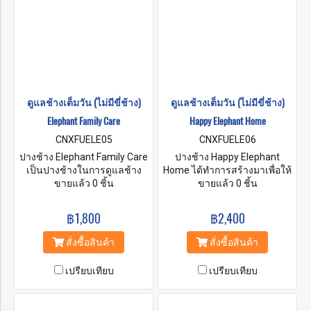
ดูแลช้างเต็มวัน (ไม่มีขี่ช้าง)
ดูแลช้างเต็มวัน (ไม่มีขี่ช้าง)
Elephant Family Care
Happy Elephant Home
CNXFUELE05
CNXFUELE06
ปางช้าง Elephant Family Care
ปางช้าง Happy Elephant
เป็นปางช้างในการดูแลช้าง
Home ได้ทำการสร้างมาเพื่อให้
สร้างขึ้นเพื่อสำหรับผู้ที่รักช้าง
ขายแล้ว 0 ชิ้น
นักท่องเที่ยวได้รับประสบการณ์
ขายแล้ว 0 ชิ้น
นักท่องเที่ยวสามารถเพลิดเพลิน
ที่สนุกสนานและยอดเยี่ยม ช่วย
กับช้างสปาโคลน ร่วมกันอาบ
เราดูแลสิ่งมีชีวิตที่น่าตื่นตาตื่น
฿1,800
฿2,400
น้ำช้างที่แม่น้ำและเยี่ยมชม
ใจเหล่านี้ เพลิดเพลินได้ทั้งวัน
น้ำตก ทางปางช้างไม่นโยบาย
กับการให้อาหาร อาบน้ำแก่ช้าง
สั่งซื้อสินค้า
สั่งซื้อสินค้า
ให้ขี่ช้าง ไม่มีการใช้ตะขอและ
และการเรียนรู้ข้อเท็จจริงที่น่า
ห่วงโซ่ โปรแกรมทัวร์ช้างมี
สนใจเกี่ยวกับช้างเอเชียใน
เปรียบเทียบ
เปรียบเทียบ
ควาญช้างที่ได้รับการฝึกฝนมา
สภาพแวดล้อมธรรมชาติของ
เป็นอย่างดีและพวกเขาปฏิบัติ
พวกเขา
กับช้างด้วยความรักมาก เห็นได้