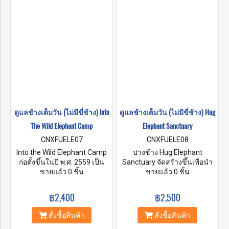
ชัดโดยทางควาญช้างจะไม่มี
การใช้ความรุนแรงใด ๆ
ดูแลช้างเต็มวัน (ไม่มีขี่ช้าง) Into
ดูแลช้างเต็มวัน (ไม่มีขี่ช้าง) Hug
The Wild Elephant Camp
Elephant Sanctuary
CNXFUELE07
CNXFUELE08
Into the Wild Elephant Camp
ปางช้าง Hug Elephant
ก่อตั้งขึ้นในปี พ.ศ. 2559 เป็น
Sanctuary จัดสร้างขึ้นเพื่อนำ
ปางช้างที่มีจริยธรรมทางตอน
ขายแล้ว 0 ชิ้น
เสนอประสบการณ์ที่คุ้มค่าที่นัก
ขายแล้ว 0 ชิ้น
ใต้ของจังหวัดเชียงใหม่ ภารกิจ
ท่องเที่ยวสามารถจะเข้าร่วม
ของเราคือการมอบบ้านที่ยั่งยืน
และแบ่งปันความรักเพื่อช้าง
฿2,400
฿2,500
ให้กับช้างที่เกษียณอายุและได้
ไทย ถึงแม้ปางช้างของเราจะมี
รับการช่วยเหลือของเรา ซึ่ง
ขนาดเล็กและดำเนินการดูช้าง
สั่งซื้อสินค้า
สั่งซื้อสินค้า
ปลอดภัยและมั่นคง แต่พวกมัน
โดยคนท้องถิ่น แต่ทางเราได้มีน