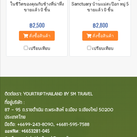
ในชีวิตของคุณกับช้างที่น่าทึ่ง
Sanctuary บ้านแม่สะป๊อก หมู่ 5
ที่สุด คุณต้องไปที่ Elephant
ขายแล้ว 0 ชิ้น
ต.แม่วิน อ.แม่วาง จ.เชียงใหม่
ขายแล้ว 0 ชิ้น
Jungle Paradise Park! คุณจะ
ซึ่งมีช้างเพศเมีย 5 ตัว อายุน้อย
ได้เพลิดเพลินกับการอาบน้ำกับ
สุดคือ ช้างฟ้าใส ที่มีอายุ 4 ขวบ
฿2,500
฿2,800
ช้างของคุณ และเพลิดเพลินกับ
นิสัยซุกซนขี้เล่น และน่ารัก ได้
อาหารค่ำริมน้ำตกอันยิ่งใหญ่กับ
เปิดบริการทัวร์เชิงนิเวศไม่
สั่งซื้อสินค้า
สั่งซื้อสินค้า
ควาญช้างในท้องถิ่น
ทรมานช้างขึ้น ไม่เฆี่ยนตี ไม่
บังคับช้างให้คนขี่
เปรียบเทียบ
เปรียบเทียบ
ติดต่อเรา: YOURTRIPTHAILAND BY SM TRAVEL
ที่อยู่บริษัท :
87 – 95 ถ.ราชดำเนิน ต.พระสิงห์ อ.เมือง จ.เชียงใหม่ 50200
ประเทศไทย
มือถือ: +6699-243-8090, +6681-595-7588
ออฟฟิศ : +6653281-045