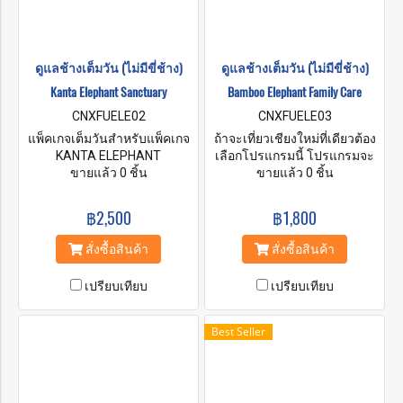
ดูแลช้างเต็มวัน (ไม่มีขี่ช้าง)
ดูแลช้างเต็มวัน (ไม่มีขี่ช้าง)
Kanta Elephant Sanctuary
Bamboo Elephant Family Care
CNXFUELE02
CNXFUELE03
แพ็คเกจเต็มวันสำหรับแพ็คเกจ
ถ้าจะเที่ยวเชียงใหม่ที่เดียวต้อง
KANTA ELEPHANT
เลือกโปรแกรมนี้ โปรแกรมจะ
SANCTUARY เปิดโอกาสให้ผู้
ขายแล้ว 0 ชิ้น
พาคุณไปยังสถานที่ที่น่าทึ่ง
ขายแล้ว 0 ชิ้น
เยี่ยมชมได้ทำความรู้จักกับช้าง
พร้อมไกด์ที่จะให้ข้อมูลและ
ที่น่าทึ่งแต่ละตัวและทำความ
ความบันเทิงแก่คุณตลอดเส้น
฿2,500
฿1,800
เข้าใจเป็นพิเศษเกี่ยวกับชีวิต
ทางเดินป่าไปยังน้ำตก ผจญภัย
ประจำวันและพฤติกรรมของ
ไปกับกิจกรรมล่องแก่ง พิเศษสุด
สั่งซื้อสินค้า
สั่งซื้อสินค้า
พวกมัน สัมผัสชีวิตกับช้างใน
สัมผัสช่วงเวลาพิเศษกับช้าง เรา
บ้านธรรมชาติและเรียนรู้
ไม่ได้ให้คุณขี่พวกเขา แต่เรา
เปรียบเทียบ
เปรียบเทียบ
ประวัติศาสตร์ของพวกมันอย่าง
อยากให้คุณดูแลพวกเขา
ลึกซึ้ง ใช้เวลากับสัตว์ที่น่าทึ่ง
เหล่านี้กับช้างที่เป็นมิตรและมี
Best Seller
ความสุขในพื้นที่ปลอดภัย ให้
อาหาร ปรุงสมุนไพร เดินเล่น
และอาบน้ำช้างในแม่น้ำ