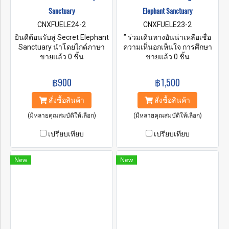
Sanctuary
Elephant Sanctuary
CNXFUELE24-2
CNXFUELE23-2
ยินดีต้อนรับสู่ Secret Elephant
” ร่วมเดินทางอันน่าเหลือเชื่อ
Sanctuary นำโดยไกด์ภาษา
ความเห็นอกเห็นใจ การศึกษา
อังกฤษ จากนั้นเตรียมอาหารให้
ขายแล้ว 0 ชิ้น
และการสนับสนุน เมื่อร่วมมือ
ขายแล้ว 0 ชิ้น
ช้าง เช่น กล้วย แตงโม อ้อย
กัน เรารับประกันความอยู่รอด
และสิ่งของอื่นๆ ที่ช้างกินได้
ของยักษ์ใหญ่ผู้อ่อนโยนเหล่านี้
฿900
฿1,500
หลังจากนั้นเดินทางขึ้นเขา
ไปอีกหลายชั่วอายุคน ยินดี
พร้อมช้าง เมื่อมาถึงสปาโคลนก็
ต้อนรับสู่ Living Green
สั่งซื้อสินค้า
สั่งซื้อสินค้า
สามารถร่วมเล่นโคลนกับช้าง
Elephant Sanctuary “
จากนั้นเดินตามช้างไปยังสระ
(มีหลายคุณสมบัติให้เลือก)
(มีหลายคุณสมบัติให้เลือก)
น้ำธรรมชาติในลำธารที่เกิด
เปรียบเทียบ
เปรียบเทียบ
จากภูเขา และกิจกรรมสุดท้าย
การทำยาสมุนไพร อาบน้ำและ
แวะรับประทานอาหารกลางวัน
New
New
ขับรถกลับโรงแรมจะถึงภายใน
บ่าย 2 โมง