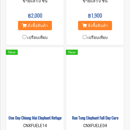
หลายปีที่ช้างต้องทำงานเพื่อคน
ขายแล้ว 0 ชิ้น
เมตรจากระดับน้ำทะเล เขต
ขายแล้ว 0 ชิ้น
ส่วนใหญ่ทำงานในพื้นที่ที่มี
รักษาพันธุ์ช้างของเรามีอากาศ
ประชากรหนาแน่นและมีพื้นที่
บริสุทธิ์ อากาศดีในพื้นที่อุทยาน
฿2,000
฿1,900
สัญจรไปมาทำให้ช้างมี
แห่งชาติดอยอินทนนท์ ที่นี่เรา
ความเครียดและหวาดกลัวมาก
จะพาคุณใกล้ชิดกับช้างด้วยการ
สั่งซื้อสินค้า
สั่งซื้อสินค้า
ขึ้น เพื่อให้ช้างปลอดภัยจากการ
ดูแลอย่างดี คุณจะเพลิดเพลิน
อยู่อย่างหวาดกลัว เรามุ่งนำช้าง
กับกิจกรรมช้างตามจริยธรรม
เปรียบเทียบ
เปรียบเทียบ
กลับสู่ตามธรรมชาติและอาศัย
เต็มวันในตอนเช้าเราจะแจ้งให้
อยู่ที่นั่นอย่างสงบสุข
คุณทราบเกี่ยวกับชีวิตของช้าง
เรียนรู้วิธีการโต้ตอบกับช้าง
New
New
และมูลนิธิชุมชน และสนุกกับ
การอาบน้ำ ทำสปาโคลนกับ
พวกเขา หลังจากโปรแกรมการ
ดูแลช้าง คุณสามารถเดินไป
น้ำตกที่สวยงาม โปรแกรม
ทั้งหมดของเราจะทำให้คุณได้
รับประสบการณ์ที่น่าทึ่งอย่าง
แน่นอน !!!
One Day Chiang Mai Elephant Refuge
Ran Tong Elephant Full Day Care
CNXFUELE14
CNXFUELE04