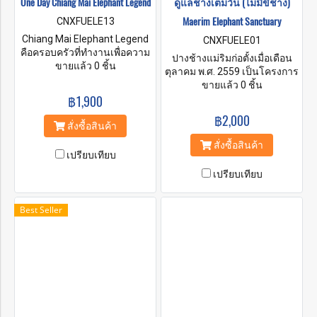
One Day Chiang Mai Elephant Legend
ดูแลช้างเต็มวัน (ไม่มีขี่ช้าง)
แน่นอน !!!
Maerim Elephant Sanctuary
CNXFUELE13
Chiang Mai Elephant Legend
CNXFUELE01
คือครอบครัวที่ทำงานเพื่อความ
ปางช้างแม่ริมก่อตั้งเมื่อเดือน
อยู่รอดและความปลอดภัยของ
ขายแล้ว 0 ชิ้น
ตุลาคม พ.ศ. 2559 เป็นโครงการ
ช้าง ที่นี่เราให้ช้างอยู่ในสภาพ
อนุรักษ์ช้างที่ตั้งอยู่ห่างจากตัว
ขายแล้ว 0 ชิ้น
แวดล้อมตามธรรมชาติ มาเป็น
฿1,900
เมืองเชียงใหม่ 30 กิโลเมตร ที่นี่
ส่วนหนึ่งของครอบครัวเราได้
มีจุดมุ่งหมายคือการสร้างสภาพ
฿2,000
ดูแลและมอบความรักของคุณ
แวดล้อมของผู้คนที่มาเยือน
สั่งซื้อสินค้า
มาร่วมใช้เวลาวันดีๆ กับช้าง
สามารถผ่อนคลายในป่าที่มีสิ่งมี
สั่งซื้อสินค้า
ของเรา และสนับสนุนชุมชน
ชีวิต คือ ช้าง ที่อ่อนโยนและ
เปรียบเทียบ
ฐานการท่องเที่ยวเชิงอนุรักษ์
ชาญฉลาด ภารกิจของเราคือ
อย่างยั่งยืน
เปรียบเทียบ
การช่วยเหลือช้างและให้ชีวิตที่
มีความสุขและใช้ชีวิตที่มีอิสระ
และมีสุขภาพที่ดี
Best Seller