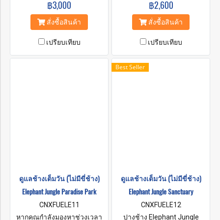
฿3,000
฿2,600
เหล่านี้ ทางนักท่องเที่ยว
ไม่ทำการผูกหรือมัดช้างกับอุปก
สามารถให้ความช่วยเหลือผ่าน
รณ์ใดๆ มุ่งเน้นคือการส่งเสริม
สั่งซื้อสินค้า
สั่งซื้อสินค้า
การเยี่ยมชมปางช้างที่สวยงาม
ความเป็นอยู่ของช้างให้มีความ
ของเรา กิจกรรมในโปรแกรมนี้
เป็นอยู่ที่ดี ปลอดภัย นักท่องเที่ยว
เปรียบเทียบ
เปรียบเทียบ
สามารถเล่นกับช้างและร่วมกัน
ที่เข้ามาและสนใจเป็นอาสา
อาบน้ำให้กับช้าง ป้อนอาหารให้
สมัครจะได้รับประสบการณ์ที่
แก่ช้าง
สนุกสนานและคุ้มค่าได้ความรู้
Best Seller
เกี่ยวกับช้างจากควาญช้างใน
ท้องถิ่นในการดูแลสัตว์
สัญลักษณ์อันงดงามเหล่านี้
ดูแลช้างเต็มวัน (ไม่มีขี่ช้าง)
ดูแลช้างเต็มวัน (ไม่มีขี่ช้าง)
Elephant Jungle Paradise Park
Elephant Jungle Sanctuary
CNXFUELE11
CNXFUELE12
หากคุณกำลังมองหาช่วงเวลา
ปางช้าง Elephant Jungle