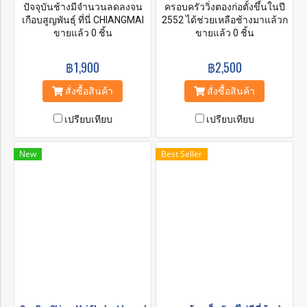
ปัจจุบันช้างมีจำนวนลดลงจน
ครอบครัววิ่งตองก่อตั้งขึ้นในปี
เกือบสูญพันธุ์ ที่นี่ CHIANGMAI
2552 ได้ช่วยเหลือช้างมาแล้วก
ELEPHANT REFUGE เราเป็น
ขายแล้ว 0 ชิ้น
ว่า 40 เชือก ด้วยความช่วยเหลือ
ขายแล้ว 0 ชิ้น
ครอบครัวของชุมชนที่ทำงาน
จากความเอื้ออาทร การ
เพื่อความอยู่รอดและความ
สนับสนุน และการบริจาคส่วน
฿1,900
฿2,500
ปลอดภัยของช้าง ที่นี่เรา
ตัว Ran-Tong Save & Rescue
อนุญาตให้ช้างมีปฏิสัมพันธ์ใน
Elephant Center เป็นองค์กรไม่
สั่งซื้อสินค้า
สั่งซื้อสินค้า
สภาพแวดล้อมทางธรรมชาติ
แสวงหาผลกำไรที่ดำเนินกิจการ
ของพวกมัน และมุ่งเน้นให้สิ่งมี
โดยชาวไทย โดยมีศูนย์ช้าง 2
เปรียบเทียบ
เปรียบเทียบ
ชีวิตที่น่าทึ่งเหล่านี้สามารถใช้
แห่งอยู่ใกล้ๆ พวกเราไม่เพียงแต่
ชีวิตในแบบของมันเอง คุณจะ
มุ่งสู่การคุ้มครองและป้องกัน
ได้ใช้วันอันแสนวิเศษกับ
ช้างที่ถูกทารุณกรรมใน
New
Best Seller
ครอบครัวช้างของเราและ
ประเทศไทยเท่านั้น แต่ยังเพื่อให้
สนับสนุนการท่องเที่ยวเชิง
ความรู้แก่สาธารณชนเกี่ยวกับ
อนุรักษ์อย่างยั่งยืนโดยชุมชน ที่
ประวัติศาสตร์อันยาวนานของ
นี่เราจะพาคุณใกล้ชิดกับช้าง
พวกมันในวัฒนธรรมไทยอีก
ด้วยการดูแลอย่างดี คุณจะได้
ด้วย ช้างของเราส่วนใหญ่แก่
เรียนรู้เกี่ยวกับชีวิตของช้าง การ
และป่วย พวกเขาต้องการความ
ให้อาหาร การทำสปาโคลน
ช่วยเหลือจากคุณเพื่อป้องกัน
และการอาบน้ำให้ช้าง หลังการ
การสูญพันธุ์และทำให้ชีวิตของ
ดูแลช้าง เราจะพาคุณไปยัง
พวกเขาดีขึ้น
น้ำตกที่สวยงาม โปรแกรม
ทั้งหมดของเราจะทำให้คุณได้
รับประสบการณ์ที่น่าทึ่งอย่าง