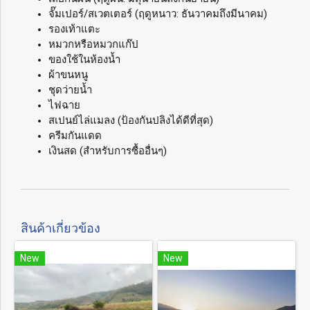
จั๊มเปอร์/สเวตเตอร์ (ฤดูหนาว: ธันวาคมถึงมีนาคม)
รองเท้าแตะ
หมวกหรือหมวกแก๊ป
ของใช้ในห้องน้ำ
ผ้าขนหนู
ชุดว่ายน้ำ
ไฟฉาย
สเปนย์ไล่แมลง (ป้องกันปลิงได้ดีที่สุด)
ครีมกันแดด
เงินสด (สำหรับการซื้ออื่นๆ)
สินค้าเกี่ยวข้อง
New
New