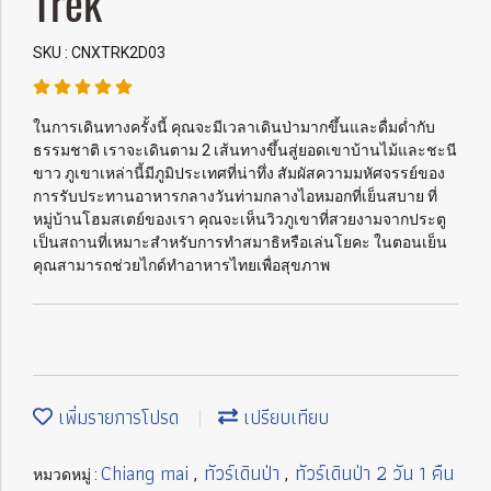
Trek
SKU : CNXTRK2D03
ในการเดินทางครั้งนี้ คุณจะมีเวลาเดินป่ามากขึ้นและดื่มด่ำกับ
ธรรมชาติ เราจะเดินตาม 2 เส้นทางขึ้นสู่ยอดเขาบ้านไม้และชะนี
ขาว ภูเขาเหล่านี้มีภูมิประเทศที่น่าทึ่ง สัมผัสความมหัศจรรย์ของ
การรับประทานอาหารกลางวันท่ามกลางไอหมอกที่เย็นสบาย ที่
หมู่บ้านโฮมสเตย์ของเรา คุณจะเห็นวิวภูเขาที่สวยงามจากประตู
เป็นสถานที่เหมาะสำหรับการทำสมาธิหรือเล่นโยคะ ในตอนเย็น
คุณสามารถช่วยไกด์ทำอาหารไทยเพื่อสุขภาพ
เพิ่มรายการโปรด
เปรียบเทียบ
Chiang mai
ทัวร์เดินป่า
ทัวร์เดินป่า 2 วัน 1 คืน
หมวดหมู่ :
,
,