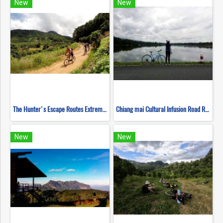
New
New
The Hunter's Escape Routes Extreme DH Single Track ( Mountain Biking )
Chiang mai Cultural Infusion Road Ride ( Mountain Biking )
New
New