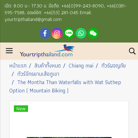
เปิด: 8.00 น.- 17.30 น. มือถือ: +66(0)99-243-8090, +66(0)81-
595-7588, ออฟฟิศ: +66(53) 281-045 Email:
yourtripthailand@gmail.com
หน้าแรก
สินค้าทั้งหมด
Chiang mai
ทัวร์ผจญภัย
ทัวร์จักรยานเสือภูเขา
The Montha Than Waterfalls with Wat Suthep
Option ( Mountain Biking )
New